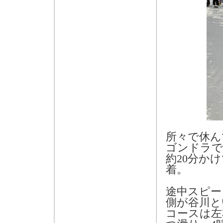
所々で休ん
ゴンドラで
約
20
分かけ
着。
途中スピー
側が谷川と
コースは左