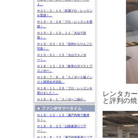
１」
Ｈ２１・２・１４「杉浦プロ・レッスン
を受講！」
Ｈ１９・３・２８「プロ・レッスンを受
講！」
Ｈ１９・２・１０，１１「大山で合
宿！」
Ｈ１９・０２・０２「信州からりんごと
写真！」
Ｈ１９・０１・１５「大山でスノボ
ー！」
Ｈ１８・１２・２９「岐阜のダイナＬで
スノボー」
Ｈ１８・７・８，９「スノボーＣ級イン
スト講習会＠浜松」
Ｈ１８・１１・２６「プロ・レッスンを
レンタカー
受けました！」
と評判の焼
Ｈ１８・６・１「スノボーご紹介」
ファン＠サマータイム
Ｈ１８・１０・１５「瀬戸内海で素潜
り！」
Ｈ１８・９・２３「山陰素潜りツア
ー！」
Ｈ１８・８・２０「瀬戸内海素潜りツア