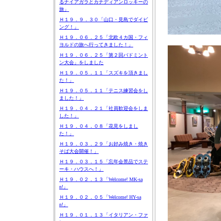
るナイアガラとカナディアンロッキーの
旅」
Ｈ１９．９．３０「山口・見島でダイビ
ング！」
Ｈ１９．０６．２５「北欧４カ国・フィ
ヨルドの旅へ行ってきました！」
Ｈ１９．０６．２５「第２回バドミント
ン大会」をしました
Ｈ１９．０５．１１「スズキを頂きまし
た！」
Ｈ１９．０５．１１「テニス練習会をし
ました！」
Ｈ１９．０４．２１「社員歓迎会をしま
した！」
Ｈ１９．０４．０８「花見をしまし
た！」
Ｈ１９．０３．２９「お好み焼き・焼き
そば大会開催！」
Ｈ１９．０３．１５「忘年会景品でステ
ーキ・ハウスへ！」
Ｈ１９．０２．１３「Welcome! MK-sa
n!」
Ｈ１９．０２．０５「Welcome! HY-sa
n!」
Ｈ１９．０１．１３「イタリアン・ファ