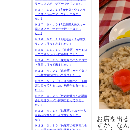
ラーにスノボ―ツアーできています。」
Ｈ２７．１２．１５｢カナダ・ウィスラ
ーにスノボ―ツアーで行ってきまし
た。｣
Ｈ２７．０４．０８｢広島県大佐スキー
場にスノボ―ツアーで行ってきまし
た。｣
Ｈ２６．０７．１１｢内尾店ＫＳが南フ
ランスに行ってきました。｣
Ｈ２５．１１．１９「東畦店ＴＭがモロ
ッコでキャラバンに参加しました。」
Ｈ２４．２．２５「東畦店のＴがエジプ
ト旅行に行って来ました。」
Ｈ２３．４．０７「東畦店ＴＭがイタリ
アへ新婚旅行に行って来ました。」
Ｈ２２．５．７「チャオ御岳でゲート練
習に行ってきました。飛騨牛も食べまし
た！」
Ｈ２２．４．２６「竹内智香さんの講演
会と尾道ラーメン探訪に行ってきまし
た。」
Ｈ２２．４．１４「妹尾店のAＮが一人
京都～栃木をドライブ旅行をしまし
お店を出る
た!」
すが、なん
Ｈ２２．３．３０「妹尾店の元事務スタ
ッフの華やかな結婚披露宴がありまし