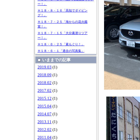
ー！」
Ｈ１８・８・１６「高知でダイビン
グ！」
Ｈ１８・７・２５「海からの花火鑑
賞！」
Ｈ１８・７・１５「大分素潜りツア
ー！」
Ｈ１８・６・２５「素もぐり！」
Ｈ１８・６・１「過去の写真集」
いままでの記事
2019.03
(1)
2018.09
(1)
2018.02
(1)
2017.02
(1)
2015.12
(1)
2015.04
(1)
2014.07
(1)
2013.11
(1)
2012.02
(1)
2011.04
(1)