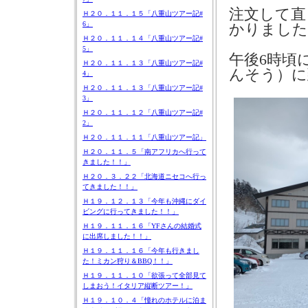
注文して直
Ｈ２０．１１．１５「八重山ツアー記#
6」
かりました
Ｈ２０．１１．１４「八重山ツアー記#
5」
午後
6
時頃
Ｈ２０．１１．１３「八重山ツアー記#
んそう）に
4」
Ｈ２０．１１．１３「八重山ツアー記#
3」
Ｈ２０．１１．１２「八重山ツアー記#
2」
Ｈ２０．１１．１１「八重山ツアー記」
Ｈ２０．１１．５「南アフリカへ行って
きました！！」
Ｈ２０．３．２２「北海道ニセコへ行っ
てきました！！」
Ｈ１９．１２．１３「今年も沖縄にダイ
ビングに行ってきました！！」
Ｈ１９．１１．１６「YFさんの結婚式
に出席しました！！」
Ｈ１９．１１．１６「今年も行きまし
た！ミカン狩り＆BBQ！！」
Ｈ１９．１１．１０「欲張って全部見て
しまおう！イタリア縦断ツアー！」
Ｈ１９．１０．４「憧れのホテルに泊ま