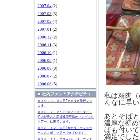
2007.04
(2)
2007.03
(3)
2007.02
(4)
2007.01
(2)
2006.12
(2)
2006.11
(3)
2006.10
(1)
2006.09
(1)
2006.08
(3)
2006.07
(2)
2006.06
(5)
私は精肉（
社内ファン＊アクテビティ
んなに早い
Ｈ３０．９．０１日｢アメリカ旅行２０
１８」
Ｈ３０．２．２１日｢スノーボーダー・
あとそばと
竹内智香さん応援韓国平昌オリンピック
濃厚な初め
ツアー」に来ています。
ばも付いて
Ｈ２８．１２．吉日｢カナダ・ウィスラ
ーにスノボ―ツアーできています。
満足でした
Ｈ２８．１１．２９～｢カナダ・ウィス