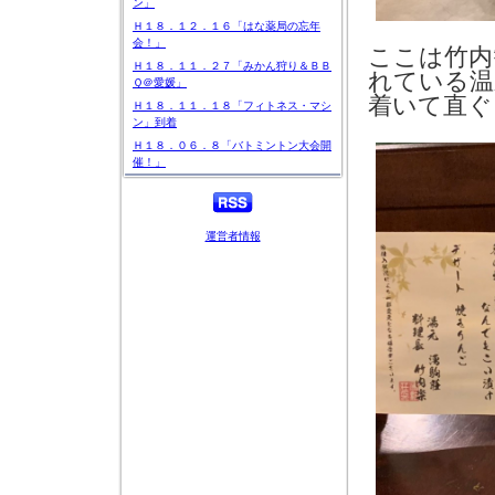
ン」
Ｈ１８．１２．１６「はな薬局の忘年
会！」
ここは竹内
Ｈ１８．１１．２７「みかん狩り＆ＢＢ
れている温
Ｑ＠愛媛」
着いて直ぐ
Ｈ１８．１１．１８「フィトネス・マシ
ン」到着
x
Ｈ１８．０６．８「バトミントン大会開
催！」
運営者情報