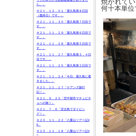
焼かれてい
た。」
何十本単位
Ｈ２１．１２．０１「屋久島第８日目
（最終日）です。」
Ｈ２１．１１．３０「屋久島第７日目で
す。」
Ｈ２１．１１．２９「屋久島第６日目で
す。」
Ｈ２１．１１．２８「屋久島第５日目で
す。」
Ｈ２１．１１．２７「屋久島第３，４日
目です。」
Ｈ２１．１１．２５「屋久島第２日目で
す。」
Ｈ２１．１１．２４「今日、屋久島に着
きました。」
Ｈ２１．１１．１７「ケアンズ旅行
記！」
Ｈ２１．９．２５「空中都市マチュピチ
ュへの旅！」
Ｈ２１．７．６「宮古島でダイビン
グ！」
Ｈ２０．１１．２２「八重山ツアー記#
8」
Ｈ２０．１１．１８「八重山ツアー記#
7」