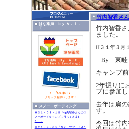
竹内智香さ
はな薬局 ｂｙ Ａ．Ｉ．
竹内智香さ
Ｅ．
ました。
H３１年３月
By 東
キャンプ前
2
年振りに
プに参加し
↑ 『いいね！』
クリックお願いします！
去年は肩の
スノー・ボーディング
す。
Ｈ３１・０３・１８「竹内智香さんのス
ノーボードキャンプに行ってきまし
た。」
今回は竹内
Ｈ２１・９・０５「ＮＺ ツアー！＃１