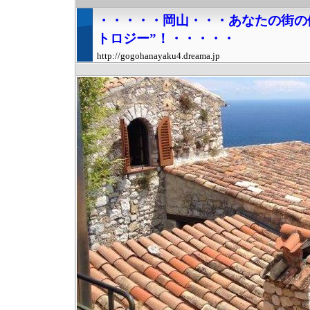
・・・・・岡山・・・あなたの街の
トロジー”！・・・・・
http://gogohanayaku4.dreama.jp