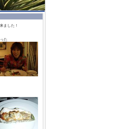
来ました！
った