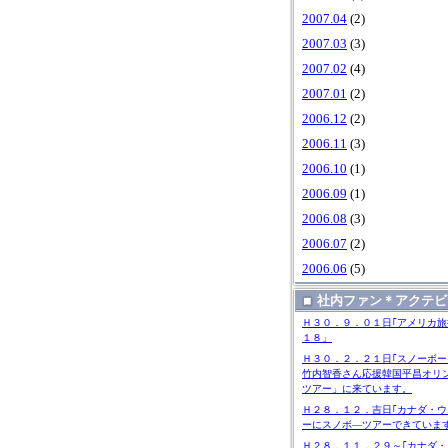
2007.04
(2)
2007.03
(3)
2007.02
(4)
2007.01
(2)
2006.12
(2)
2006.11
(3)
2006.10
(1)
2006.09
(1)
2006.08
(3)
2006.07
(2)
2006.06
(5)
社内ファン＊アクテビ
Ｈ３０．９．０１日｢アメリカ旅
１８」
Ｈ３０．２．２１日｢スノーボー
竹内智香さん応援韓国平昌オリ
ツアー」に来ています。
Ｈ２８．１２．吉日｢カナダ・ウ
ーにスノボ―ツアーできていま
Ｈ２８．１１．２９～｢カナダ・