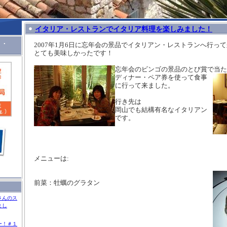
イタリア・レストランでイタリア料理を楽しみました！
Ｉ．
2007
年
1
月
6
日に忘年会の景品でイタリアン・レストランへ行って
とても美味しかったです！
忘年会のビンゴの景品のとび賞で当た
ディナー・ペア券
を使って食事
に行って来ました。
行き先は
岡山でも結構有名なイタリアン
です。
メニューは:
前菜：牡蠣のグラタン
さんのス
まし
ー！＃１