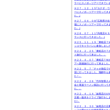
ラーにスノボ―ツアーできてい
Ｈ２７．１２．１５｢カナダ・ウ
ーにスノボ―ツアーで行ってき
た。｣
Ｈ２７．０４．０８｢広島県大佐
場にスノボ―ツアーで行ってき
た。｣
Ｈ２６．０７．１１｢内尾店ＫＳ
ランスに行ってきました。｣
Ｈ２５．１１．１９「東畦店Ｔ
ッコでキャラバンに参加しまし
Ｈ２４．２．２５「東畦店のＴ
ト旅行に行って来ました。」
Ｈ２３．４．０７「東畦店ＴＭ
アへ新婚旅行に行って来ました
Ｈ２２．５．７「チャオ御岳で
習に行ってきました。飛騨牛も
た！」
Ｈ２２．４．２６「竹内智香さ
会と尾道ラーメン探訪に行って
た。」
Ｈ２２．４．１４「妹尾店のA
京都～栃木をドライブ旅行をし
た!」
Ｈ２２．３．３０「妹尾店の元
ッフの華やかな結婚披露宴があ