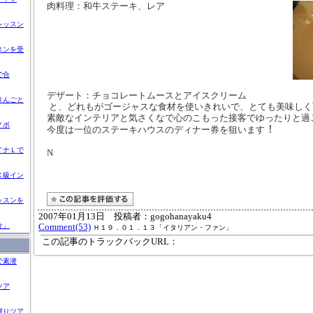
肉料理：和牛ステーキ、レア
レッスン
スンを受
で合
デザート：チョコレートムースとアイスクリーム
りんごと
と、どれもがゴージャスな食材を使いきれいで、とても美味しく
素敵なインテリアと気さくなで心のこもった接客でゆったりと過
ノボ
！
今度は一位のステーキハウスのディナー券を狙います
イナＬで
N
Ｃ級イン
ッスンを
2007年01月13日 投稿者：gogohanayaku4
介」
Comment(53)
Ｈ１９．０１．１３「イタリアン・ファン」
この記事のトラックバックURL：
で素潜
ツア
潜りツア