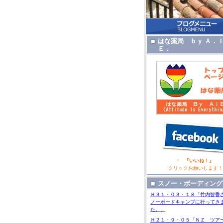
はな薬局 ｂｙ Ａ．
Ｅ．
↑ 『いいね！』
クリックお願いします！
スノー・ボーディング
Ｈ３１・０３・１８「竹内智香
ノーボードキャンプに行ってき
た。」
Ｈ２１・９・０５「ＮＺ ツア