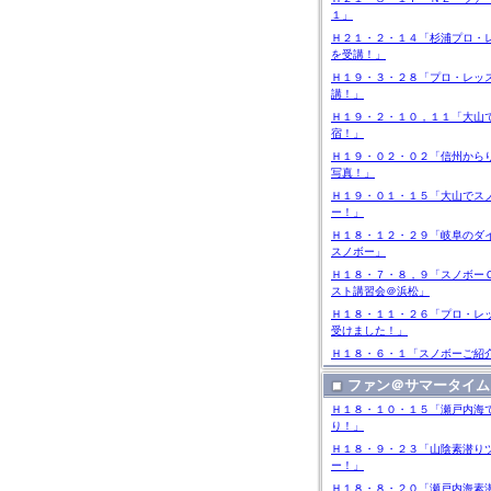
１」
Ｈ２１・２・１４「杉浦プロ・
を受講！」
Ｈ１９・３・２８「プロ・レッ
講！」
Ｈ１９・２・１０，１１「大山
宿！」
Ｈ１９・０２・０２「信州から
写真！」
Ｈ１９・０１・１５「大山でス
ー！」
Ｈ１８・１２・２９「岐阜のダ
スノボー」
Ｈ１８・７・８，９「スノボー
スト講習会＠浜松」
Ｈ１８・１１・２６「プロ・レ
受けました！」
Ｈ１８・６・１「スノボーご紹
ファン＠サマータイム
Ｈ１８・１０・１５「瀬戸内海
り！」
Ｈ１８・９・２３「山陰素潜り
ー！」
Ｈ１８・８・２０「瀬戸内海素