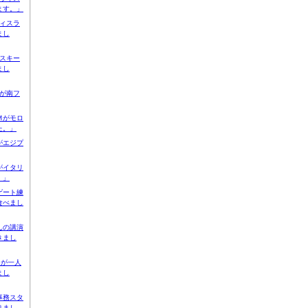
ます。」
ィスラ
まし
スキー
まし
が南フ
Ｍがモロ
た。」
がエジプ
がイタリ
。」
ゲート練
食べまし
んの講演
きまし
Ｎが一人
まし
事務スタ
りまし