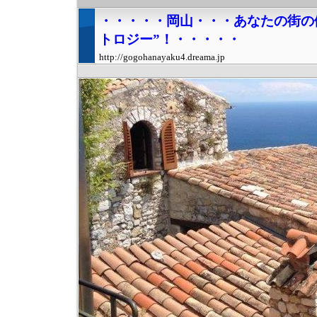
・・・・・岡山・・・あなたの街の
トロジー”！・・・・・
http://gogohanayaku4.dreama.jp