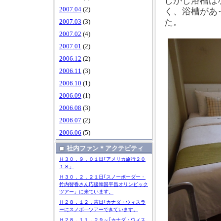
しかし浴槽は
2007.04
(2)
く、浴槽があ
た。
2007.03
(3)
2007.02
(4)
2007.01
(2)
2006.12
(2)
2006.11
(3)
2006.10
(1)
2006.09
(1)
2006.08
(3)
2006.07
(2)
2006.06
(5)
社内ファン＊アクテビティ
Ｈ３０．９．０１日｢アメリカ旅行２０
１８」
Ｈ３０．２．２１日｢スノーボーダー・
竹内智香さん応援韓国平昌オリンピック
ツアー」に来ています。
Ｈ２８．１２．吉日｢カナダ・ウィスラ
ーにスノボ―ツアーできています。
Ｈ２８．１１．２９～｢カナダ・ウィス