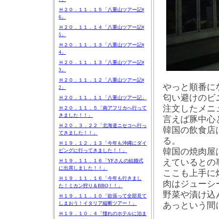
Ｈ２０．１１．１５「八重山ツアー記#
6」
Ｈ２０．１１．１４「八重山ツアー記#
5」
Ｈ２０．１１．１３「八重山ツアー記#
4」
Ｈ２０．１１．１３「八重山ツアー記#
3」
Ｈ２０．１１．１２「八重山ツアー記#
やっと順番に
2」
匂い避けのビ
Ｈ２０．１１．１１「八重山ツアー記」
注文したメニ
Ｈ２０．１１．５「南アフリカへ行って
きました！！」
言えば豚中心
Ｈ２０．３．２２「北海道ニセコへ行っ
韓国の飲食店
てきました！！」
る。
Ｈ１９．１２．１３「今年も沖縄にダイ
韓国の焼肉屋
ビングに行ってきました！！」
えているとの
Ｈ１９．１１．１６「YFさんの結婚式
に出席しました！！」
ここも上手に
Ｈ１９．１１．１６「今年も行きまし
肉はジューシ
た！ミカン狩り＆BBQ！！」
野菜や漬け込
Ｈ１９．１１．１０「欲張って全部見て
あっという間
しまおう！イタリア縦断ツアー！」
Ｈ１９．１０．４「憧れのホテルに泊ま