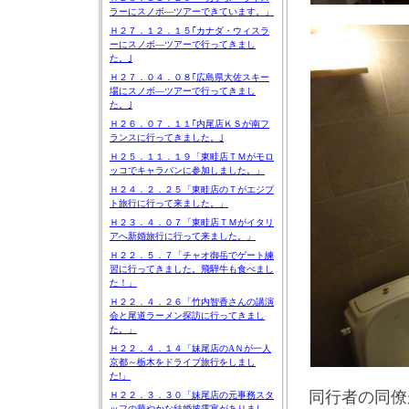
ラーにスノボ―ツアーできています。」
Ｈ２７．１２．１５｢カナダ・ウィスラ
ーにスノボ―ツアーで行ってきまし
た。｣
Ｈ２７．０４．０８｢広島県大佐スキー
場にスノボ―ツアーで行ってきまし
た。｣
Ｈ２６．０７．１１｢内尾店ＫＳが南フ
ランスに行ってきました。｣
Ｈ２５．１１．１９「東畦店ＴＭがモロ
ッコでキャラバンに参加しました。」
Ｈ２４．２．２５「東畦店のＴがエジプ
ト旅行に行って来ました。」
Ｈ２３．４．０７「東畦店ＴＭがイタリ
アへ新婚旅行に行って来ました。」
Ｈ２２．５．７「チャオ御岳でゲート練
習に行ってきました。飛騨牛も食べまし
た！」
Ｈ２２．４．２６「竹内智香さんの講演
会と尾道ラーメン探訪に行ってきまし
た。」
Ｈ２２．４．１４「妹尾店のAＮが一人
京都～栃木をドライブ旅行をしまし
た!」
同行者の同僚
Ｈ２２．３．３０「妹尾店の元事務スタ
ッフの華やかな結婚披露宴がありまし