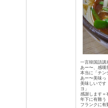
一言韓国語講
あー〜、感嘆
本当に「チン
あー〜美味っ
美味しいです
ヨ」
感謝します＝
年下に有難う
フランクに有