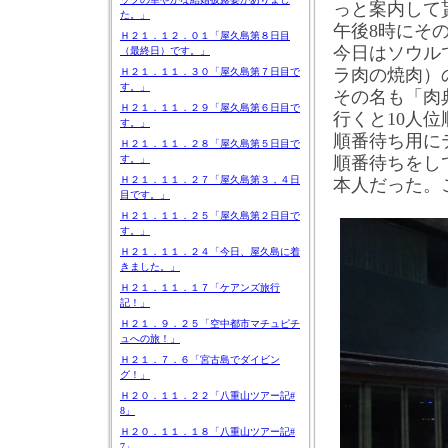
っと案内して
た。」
午後
8
時にそ
Ｈ２１．１２．０１「屋久島第８日目
今日はソウル
（最終日）です。」
ラ肉の焼肉）
Ｈ２１．１１．３０「屋久島第７日目で
す。」
その名も「肉
Ｈ２１．１１．２９「屋久島第６日目で
行くと
10
人位
す。」
順番待ち用に
Ｈ２１．１１．２８「屋久島第５日目で
順番待ちをし
す。」
Ｈ２１．１１．２７「屋久島第３，４日
本人だった。
目です。」
Ｈ２１．１１．２５「屋久島第２日目で
す。」
Ｈ２１．１１．２４「今日、屋久島に着
きました。」
Ｈ２１．１１．１７「ケアンズ旅行
記！」
Ｈ２１．９．２５「空中都市マチュピチ
ュへの旅！」
Ｈ２１．７．６「宮古島でダイビン
グ！」
Ｈ２０．１１．２２「八重山ツアー記#
8」
Ｈ２０．１１．１８「八重山ツアー記#
7」