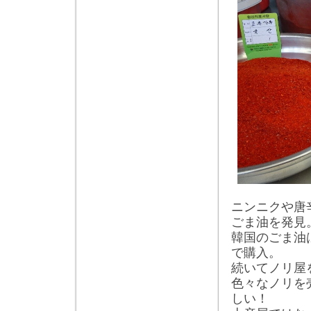
ニンニクや唐
ごま油を発見
韓国のごま油
で購入。
続いてノリ屋
色々なノリを
しい！