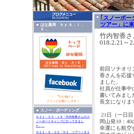
｢スノーボー
ツアー」に
はな薬局 ｂｙ Ａ．Ｉ．
Ｅ．
竹内智香さ
018.2.21
～
2
石
前回ソチオリ
香さんを応援
ました。
社員が仕事中
書いてみまし
↑ 『いいね！』
長文になりま
クリックお願いします！
スノー・ボーディング
21
日（一日目
Ｈ３１・０３・１８「竹内智香さんのス
岡山発
10
：
40
ノーボードキャンプに行ってきまし
た。」
幸運にも航空
Ｈ２１・９・０５「ＮＺ ツアー！＃１