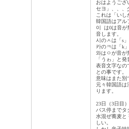
おはようござ
セヨ」、、、
これは「いし
韓国語はアル
이
は
0
は音が
音します。
시
ㅅ
の
は「
s
」
카
ㅋ
の
は「
k
와
ㅇ
は
が音が
「うゎ」と発
表音文字なの
との事です。
意味はまた別
元々韓国語は
ります。
23
日（
3
日目
バス停までタ
水混ぜ蕎麦と
しい。