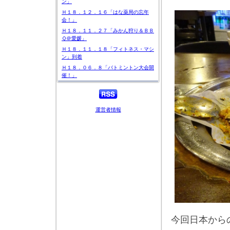
ン」
Ｈ１８．１２．１６「はな薬局の忘年
会！」
Ｈ１８．１１．２７「みかん狩り＆ＢＢ
Ｑ＠愛媛」
Ｈ１８．１１．１８「フィトネス・マシ
ン」到着
Ｈ１８．０６．８「バトミントン大会開
催！」
運営者情報
今回日本から