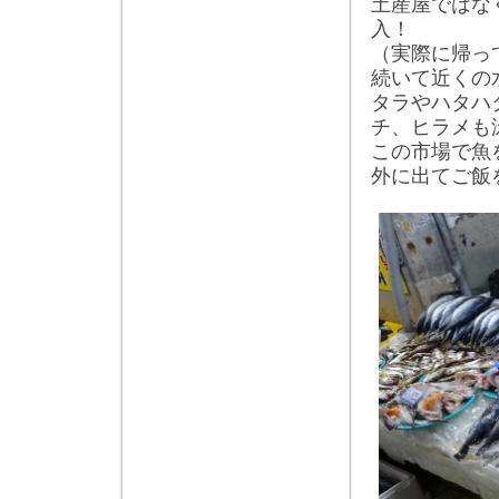
土産屋ではな
入！
（実際に帰っ
続いて近くの
タラやハタハ
チ、ヒラメも
この市場で魚
外に出てご飯