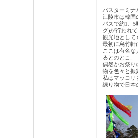
バスターミナ
江陵市は韓国
バスで約
1
、
5
グ
)
が行われて
観光地として
最初に烏竹軒
(
ここは有名な
るとのとこ。
偶然かお祭り
物を色々と振
私はマッコリ
練り物で日本