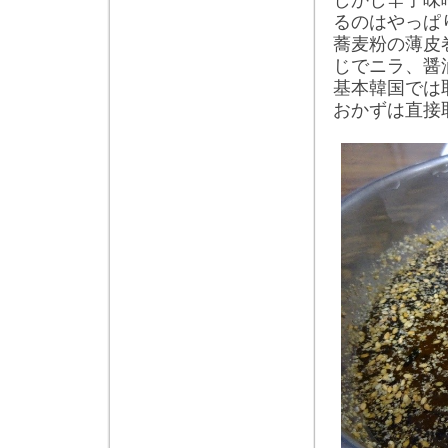
しかし辛子味
るのはやっぱ
蕎麦粉の薄皮
じでニラ、醤
基本韓国では
おかずは直接