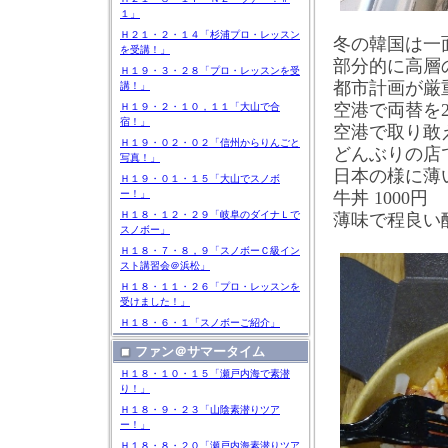
１」
Ｈ２１・２・１４「杉浦プロ・レッスン
冬の韓国は一
を受講！」
部分的に高層
Ｈ１９・３・２８「プロ・レッスンを受
都市計画が厳
講！」
空港で両替を
Ｈ１９・２・１０，１１「大山で合
宿！」
空港で取り敢
Ｈ１９・０２・０２「信州からりんごと
どんぶりの店
写真！」
日本の様に薄
Ｈ１９・０１・１５「大山でスノボ
ー！」
牛丼
1000
円
Ｈ１８・１２・２９「岐阜のダイナＬで
薄味で程良い
スノボー」
Ｈ１８・７・８，９「スノボーＣ級イン
スト講習会＠浜松」
Ｈ１８・１１・２６「プロ・レッスンを
受けました！」
Ｈ１８・６・１「スノボーご紹介」
ファン＠サマータイム
Ｈ１８・１０・１５「瀬戸内海で素潜
り！」
Ｈ１８・９・２３「山陰素潜りツア
ー！」
Ｈ１８・８・２０「瀬戸内海素潜りツア