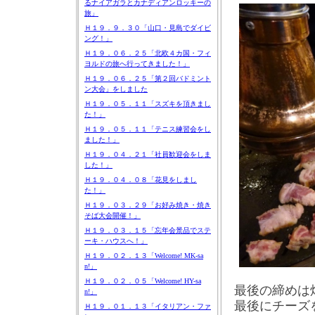
るナイアガラとカナディアンロッキーの
旅」
Ｈ１９．９．３０「山口・見島でダイビ
ング！」
Ｈ１９．０６．２５「北欧４カ国・フィ
ヨルドの旅へ行ってきました！」
Ｈ１９．０６．２５「第２回バドミント
ン大会」をしました
Ｈ１９．０５．１１「スズキを頂きまし
た！」
Ｈ１９．０５．１１「テニス練習会をし
ました！」
Ｈ１９．０４．２１「社員歓迎会をしま
した！」
Ｈ１９．０４．０８「花見をしまし
た！」
Ｈ１９．０３．２９「お好み焼き・焼き
そば大会開催！」
Ｈ１９．０３．１５「忘年会景品でステ
ーキ・ハウスへ！」
Ｈ１９．０２．１３「Welcome! MK-sa
n!」
Ｈ１９．０２．０５「Welcome! HY-sa
最後の締めは
n!」
最後にチーズ
Ｈ１９．０１．１３「イタリアン・ファ