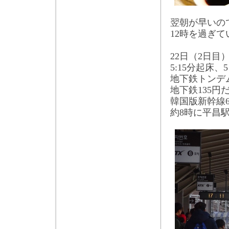
翌朝が早いの
12
時を過ぎて
22
日（
2
日目
5:15
分起床、
5
地下鉄トンデ
地下鉄
135
円
韓国版新幹線
約
8
時に平昌