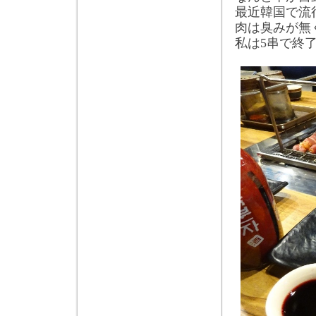
最近韓国で流
肉は臭みが無
私は
5
串で終