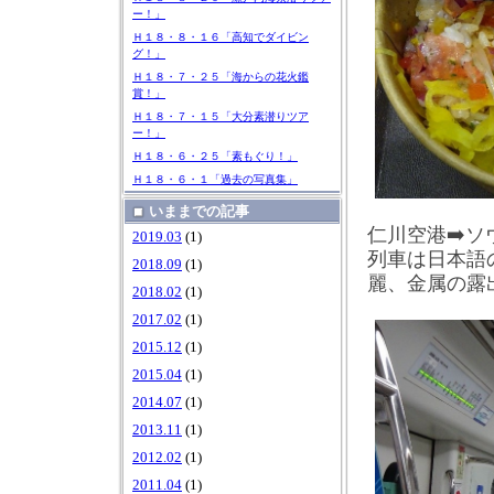
ー！」
Ｈ１８・８・１６「高知でダイビン
グ！」
Ｈ１８・７・２５「海からの花火鑑
賞！」
Ｈ１８・７・１５「大分素潜りツア
ー！」
Ｈ１８・６・２５「素もぐり！」
Ｈ１８・６・１「過去の写真集」
いままでの記事
仁川空港➡
ソ
2019.03
(1)
列車は日本語
2018.09
(1)
麗、金属の露
2018.02
(1)
2017.02
(1)
2015.12
(1)
2015.04
(1)
2014.07
(1)
2013.11
(1)
2012.02
(1)
2011.04
(1)