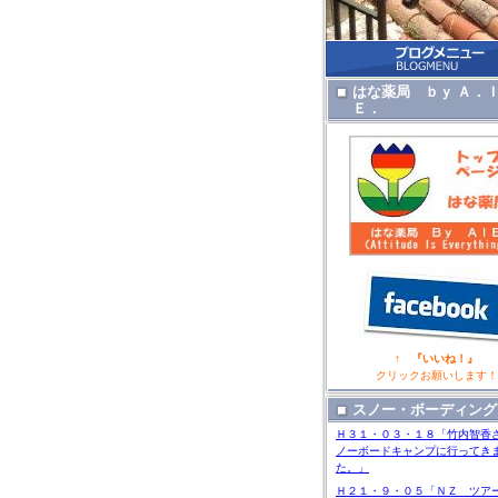
はな薬局 ｂｙ Ａ．
Ｅ．
↑ 『いいね！』
クリックお願いします！
スノー・ボーディング
Ｈ３１・０３・１８「竹内智香
ノーボードキャンプに行ってき
た。」
Ｈ２１・９・０５「ＮＺ ツア