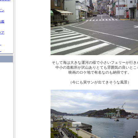
ビン
火鑑
ツア
」
」
そして海は大きな運河の様で小さいフェリーが行き
中小の造船所が沢山ありとても雰囲気の良いとこ
映画のロケ地で有名なのも納得です。
（今にも寅サンが出てきそうな風景）