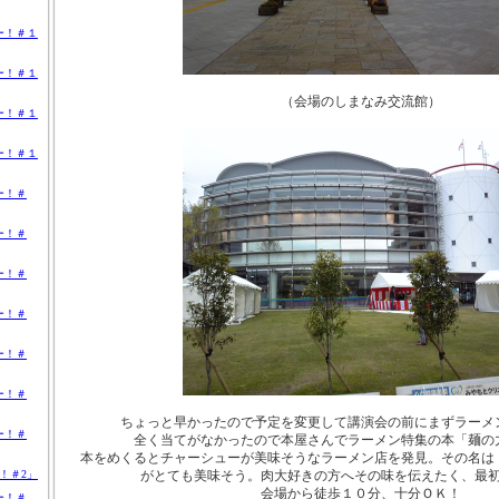
ー！＃１
ー！＃１
（会場のしまなみ交流館）
ー！＃１
ー！＃１
ー！＃
ー！＃
ー！＃
ー！＃
ー！＃
ー！＃
ちょっと早かったので予定を変更して講演会の前にまずラーメ
ー！＃
全く当てがなかったので本屋さんでラーメン特集の本「麺の
本をめくるとチャーシューが美味そうなラーメン店を発見。
その名は
がとても美味そう。
肉大好きの方へその味を伝えたく、最
！＃2」
会場から徒歩１０分、十分ＯＫ！
ー！＃