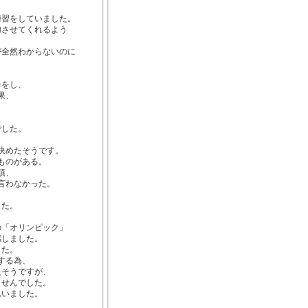
。
練習をしていました。
加させてくれるよう
。
が全然わからないのに
。
力をし、
果、
。
でした。
決めたそうです。
ものがある。
頃、
言わなかった。
きた。
。
の「オリンピック」
感しました。
した。
する為、
たそうですが、
ませんでした。
思いました。
、