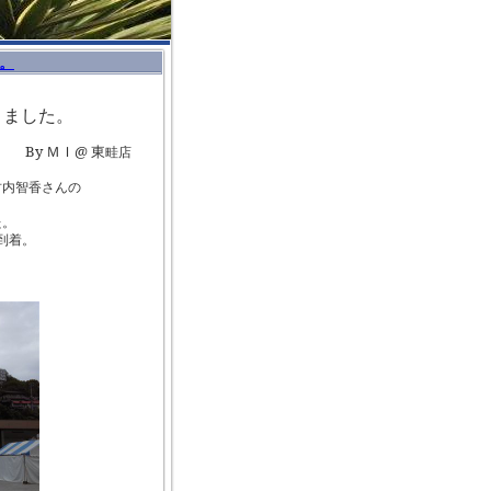
。
きました。
By ＭＩ@ 東
畦店
竹内智香さんの
た。
到着。