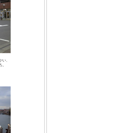
かい、
ろ。