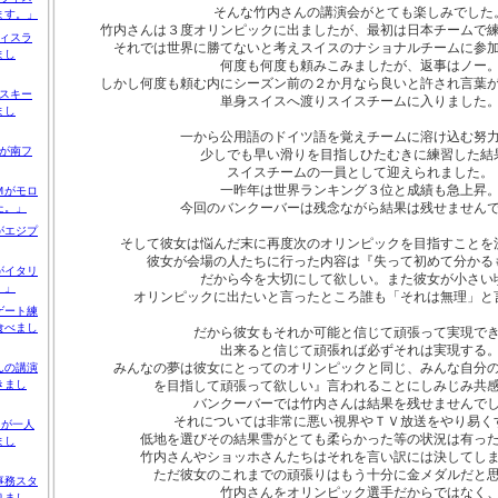
そんな竹内さんの講演会がとても楽しみでした
ます。」
竹内さんは３度オリンピックに出ましたが、最初は日本チームで
ィスラ
それでは世界に勝てないと考えスイスのナショナルチームに参
まし
何度も何度も頼みこみましたが、返事はノー
しかし何度も頼む内にシーズン前の２か月なら良いと許され言葉
スキー
単身スイスへ渡りスイスチームに入りました
まし
一から公用語のドイツ語を覚えチームに溶け込む努
が南フ
少しでも早い滑りを目指しひたむきに練習した結
スイスチームの一員として迎えられました。
一昨年は世界ランキング３位と成績も急上昇
Ｍがモロ
今回のバンクーバーは残念ながら結果は残せません
た。」
がエジプ
そして彼女は悩んだ末に再度次のオリンピックを目指すことを
彼女が会場の人たちに行った内容は
『失って初めて分かる
がイタリ
だから今を大切にして欲しい。
また彼女が小さい
。」
オリンピックに出たいと言ったところ誰も「それは無理」と
ゲート練
食べまし
だから彼女もそれか可能と信じて頑張って実現で
出来ると信じて頑張れば必ずそれは実現する
みんなの夢は彼女にとってのオリンピックと同じ、みんな自分
んの講演
を目指して頑張って欲しい』
言われることにしみじみ共
きまし
バンクーバーでは竹内さんは結果を残せませんで
それについては非常に悪い視界やＴＶ放送をやり易く
Ｎが一人
低地を選びその結果雪がとても柔らかった等の状況は有っ
まし
竹内さんやショッホさんたちはそれを言い訳には決してし
ただ彼女のこれまでの頑張りはもう十分に金メダルだと
事務スタ
竹内さんをオリンピック選手だからではなく
りまし