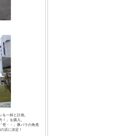
ンを一杯と計画。
力！」を購入。
「壱・・」豚バラの角煮
初の店に決定！