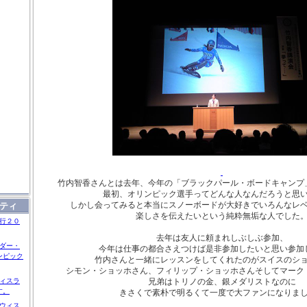
竹内智香さんとは去年、今年の「ブラックパール・ボードキャンプ
最初、オリンピック選手ってどんな人なんだろうと思
しかし会ってみると本当にスノーボードが大好きでいろんなレ
ティ
楽しさを伝えたいという純粋無垢な人でした
行２０
去年は友人に頼まれしぶしぶ参加、
ダー・
今年は仕事の都合さえつけば是非参加したいと思い参加
ンピック
竹内さんと一緒にレッスンをしてくれたのがスイスのシ
シモン・ショッホさん、フィリップ・ショッホさんそしてマーク
兄弟はトリノの金、銀メダリストなのに
ィスラ
きさくで素朴で明るくて一度で大ファンになりま
す。
ウィス