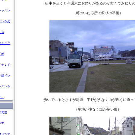
街中を歩くと今週末にお祭りがあるのか方々でお祭り
レッスン
（町のいたる所で祭りの準備）
スンを受
で合
りんごと
ノボ
イナＬで
Ｃ級イン
ッスンを
介」
歩いているとさすが尾道、平野が少なく山が近くに迫っ
（平地が少なく坂が多い町）
で素潜
ツア
潜りツア