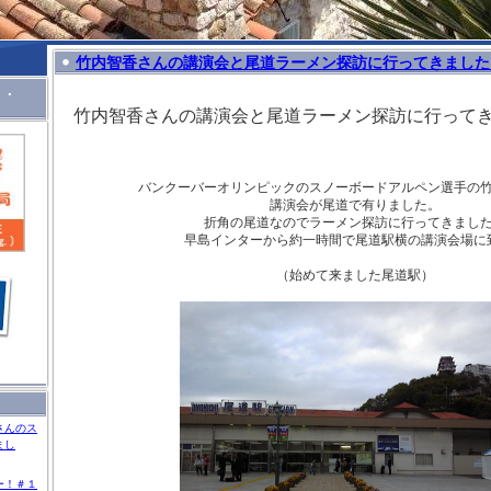
竹内智香さんの講演会と尾道ラーメン探訪に行ってきました
Ｉ．
竹内智香さんの講演会と尾道ラーメン探訪に行って
バンクーバーオリンピックのスノーボードアルペン選手の
講演会が
尾道で有りました。
折角の尾道なのでラーメン探訪に行ってきまし
早島インターから約一時間で尾道駅横の講演会場に
（始めて来ました尾道駅）
さんのス
まし
ー！＃１