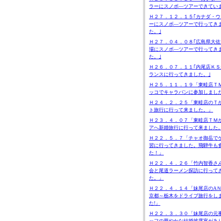
ラーにスノボ―ツアーできてい
Ｈ２７．１２．１５｢カナダ・ウ
ーにスノボ―ツアーで行ってき
た。｣
Ｈ２７．０４．０８｢広島県大佐
場にスノボ―ツアーで行ってき
た。｣
Ｈ２６．０７．１１｢内尾店ＫＳ
ランスに行ってきました。｣
Ｈ２５．１１．１９「東畦店Ｔ
ッコでキャラバンに参加しまし
Ｈ２４．２．２５「東畦店のＴ
ト旅行に行って来ました。」
Ｈ２３．４．０７「東畦店ＴＭ
アへ新婚旅行に行って来ました
Ｈ２２．５．７「チャオ御岳で
習に行ってきました。飛騨牛も
た！」
Ｈ２２．４．２６「竹内智香さ
会と尾道ラーメン探訪に行って
た。」
Ｈ２２．４．１４「妹尾店のA
京都～栃木をドライブ旅行をし
た!」
Ｈ２２．３．３０「妹尾店の元
ッフの華やかな結婚披露宴があ