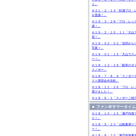
１」
Ｈ２１・２・１４「杉浦プロ・
を受講！」
Ｈ１９・３・２８「プロ・レッ
講！」
Ｈ１９・２・１０，１１「大山
宿！」
Ｈ１９・０２・０２「信州から
写真！」
Ｈ１９・０１・１５「大山でス
ー！」
Ｈ１８・１２・２９「岐阜のダ
スノボー」
Ｈ１８・７・８，９「スノボー
スト講習会＠浜松」
Ｈ１８・１１・２６「プロ・レ
受けました！」
Ｈ１８・６・１「スノボーご紹
ファン＠サマータイム
Ｈ１８・１０・１５「瀬戸内海
り！」
Ｈ１８・９・２３「山陰素潜り
ー！」
Ｈ１８・８・２０「瀬戸内海素