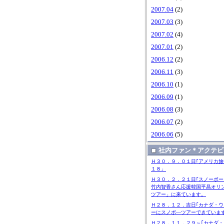
2007.04
(2)
2007.03
(3)
2007.02
(4)
2007.01
(2)
2006.12
(2)
2006.11
(3)
2006.10
(1)
2006.09
(1)
2006.08
(3)
2006.07
(2)
2006.06
(5)
社内ファン＊アクテビ
Ｈ３０．９．０１日｢アメリカ旅
１８」
Ｈ３０．２．２１日｢スノーボー
竹内智香さん応援韓国平昌オリ
ツアー」に来ています。
Ｈ２８．１２．吉日｢カナダ・ウ
ーにスノボ―ツアーできていま
Ｈ２８．１１．２９～｢カナダ・