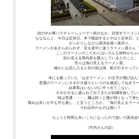
頭の中が豚バラチャーシューで一杯のなか、目指すラーメン
なななんと、今日は定休日。本で確認するとやはり
定休日。
がっかりしながら講演会場へ後戻り。
ラーメンがあきらめられず、戻る途中に違うラーメン屋さん
ここのラーメンのこだわりはいろんな材料がちゃ
顔の見える県内産を購入しているとのこと。
売りは海の見えるラーメン屋。
確かにお店に入ると目の前は海、船が行きかって
本にも載っていた「ねぎラーメン」の文字が飛び込ん
普通のラーメンにネギが大盛りというのを確認してねぎラ
結果客はいないのに中々出てこない。
ネギがざるに盛られて出てきたが結構乾燥してい
味は普通・・・。麺は段々と腰が弱くなって来
眺めは良いが可も可も無し、と言うところか。「海の見えるラー
それ以外のものは無い？
ちょうど時間も良いころになったので急いで講演会
（竹内さんの話）