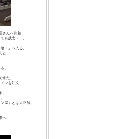
屋さんへ到着！
とても残念・・。
「喰・」へ入る。
んと
いる。
で来た。
ーメンを注文。
る。
た。
メン屋」とは大正解。
場へ。