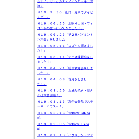
るナイアガラとカナディアンロッキーの
旅」
Ｈ１９．９．３０「山口・見島でダイビ
ング！」
Ｈ１９．０６．２５「北欧４カ国・フィ
ヨルドの旅へ行ってきました！」
Ｈ１９．０６．２５「第２回バドミント
ン大会」をしました
Ｈ１９．０５．１１「スズキを頂きまし
た！」
Ｈ１９．０５．１１「テニス練習会をし
ました！」
Ｈ１９．０４．２１「社員歓迎会をしま
した！」
Ｈ１９．０４．０８「花見をしまし
た！」
Ｈ１９．０３．２９「お好み焼き・焼き
そば大会開催！」
Ｈ１９．０３．１５「忘年会景品でステ
ーキ・ハウスへ！」
Ｈ１９．０２．１３「Welcome! MK-sa
n!」
Ｈ１９．０２．０５「Welcome! HY-sa
n!」
Ｈ１９．０１．１３「イタリアン・ファ