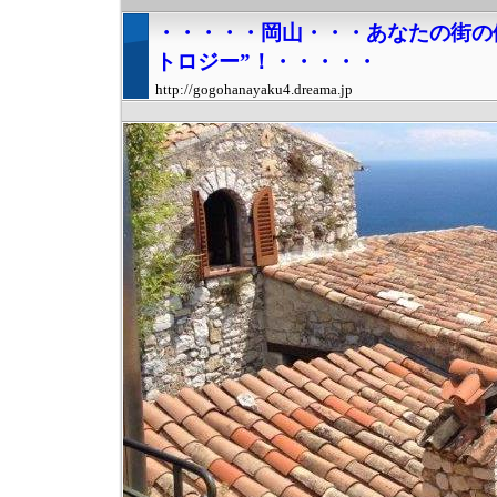
・・・・・岡山・・・あなたの街の
トロジー”！・・・・・
http://gogohanayaku4.dreama.jp