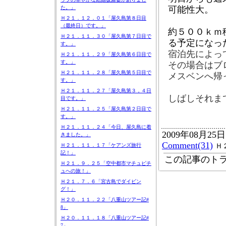
可能性大。
た。」
Ｈ２１．１２．０１「屋久島第８日目
（最終日）です。」
約５００ｋｍ
Ｈ２１．１１．３０「屋久島第７日目で
る予定になっ
す。」
宿泊先によっ
Ｈ２１．１１．２９「屋久島第６日目で
その場合はブ
す。」
Ｈ２１．１１．２８「屋久島第５日目で
メスベンへ帰
す。」
Ｈ２１．１１．２７「屋久島第３，４日
しばしそれま
目です。」
Ｈ２１．１１．２５「屋久島第２日目で
す。」
Ｈ２１．１１．２４「今日、屋久島に着
2009年08月25日
きました。」
Comment(31)
Ｈ２１．１１．１７「ケアンズ旅行
Ｈ
記！」
この記事のトラ
Ｈ２１．９．２５「空中都市マチュピチ
ュへの旅！」
Ｈ２１．７．６「宮古島でダイビン
グ！」
Ｈ２０．１１．２２「八重山ツアー記#
8」
Ｈ２０．１１．１８「八重山ツアー記#
7」