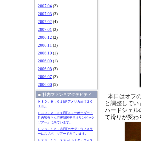
2007.04
(2)
2007.03
(3)
2007.02
(4)
2007.01
(2)
2006.12
(2)
2006.11
(3)
2006.10
(1)
2006.09
(1)
2006.08
(3)
2006.07
(2)
2006.06
(5)
社内ファン＊アクテビティ
本日はオフ
Ｈ３０．９．０１日｢アメリカ旅行２０
と調整してい
１８」
ハードシェル
Ｈ３０．２．２１日｢スノーボーダー・
て滑りが変わ
竹内智香さん応援韓国平昌オリンピック
ツアー」に来ています。
Ｈ２８．１２．吉日｢カナダ・ウィスラ
ーにスノボ―ツアーできています。
Ｈ２８．１１．２９～｢カナダ・ウィス