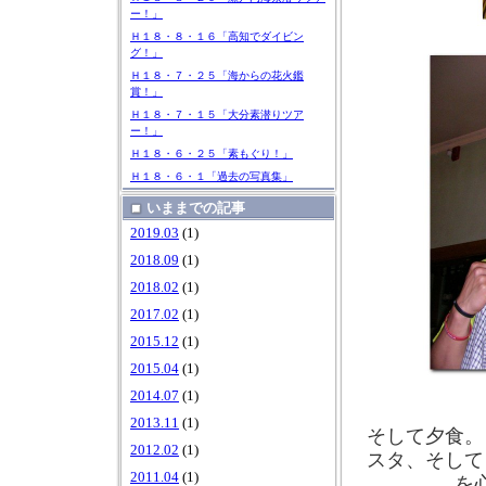
ー！」
Ｈ１８・８・１６「高知でダイビン
グ！」
Ｈ１８・７・２５「海からの花火鑑
賞！」
Ｈ１８・７・１５「大分素潜りツア
ー！」
Ｈ１８・６・２５「素もぐり！」
Ｈ１８・６・１「過去の写真集」
いままでの記事
2019.03
(1)
2018.09
(1)
2018.02
(1)
2017.02
(1)
2015.12
(1)
2015.04
(1)
2014.07
(1)
2013.11
(1)
そして夕食。
2012.02
(1)
スタ、そして
2011.04
(1)
を