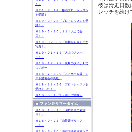
彼は滑走日数
１」
レッチを続け
Ｈ２１・２・１４「杉浦プロ・レッスン
を受講！」
Ｈ１９・３・２８「プロ・レッスンを受
講！」
Ｈ１９・２・１０，１１「大山で合
宿！」
Ｈ１９・０２・０２「信州からりんごと
写真！」
Ｈ１９・０１・１５「大山でスノボ
ー！」
Ｈ１８・１２・２９「岐阜のダイナＬで
スノボー」
Ｈ１８・７・８，９「スノボーＣ級イン
スト講習会＠浜松」
Ｈ１８・１１・２６「プロ・レッスンを
受けました！」
Ｈ１８・６・１「スノボーご紹介」
ファン＠サマータイム
Ｈ１８・１０・１５「瀬戸内海で素潜
り！」
Ｈ１８・９・２３「山陰素潜りツア
ー！」
Ｈ１８・８・２０「瀬戸内海素潜りツア