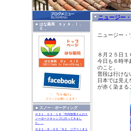
ニュージー
はな薬局 ｂｙ Ａ．Ｉ．
Ｅ．
ニュージー
ｂ
８月２５日１
今日も６時半
のこと。
普段は行けな
日本では見え
が赤く染まる
↑ 『いいね！』
クリックお願いします！
スノー・ボーディング
Ｈ３１・０３・１８「竹内智香さんのス
ノーボードキャンプに行ってきまし
た。」
Ｈ２１・９・０５「ＮＺ ツアー！＃１