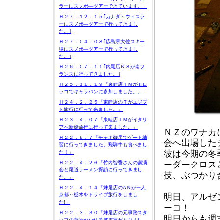
ラーにスノボ―ツアーできています。」
Ｈ２７．１２．１５｢カナダ・ウィスラ
ーにスノボ―ツアーで行ってきまし
た。｣
Ｈ２７．０４．０８｢広島県大佐スキー
場にスノボ―ツアーで行ってきまし
た。｣
Ｈ２６．０７．１１｢内尾店ＫＳが南フ
ランスに行ってきました。｣
Ｈ２５．１１．１９「東畦店ＴＭがモロ
ッコでキャラバンに参加しました。」
Ｈ２４．２．２５「東畦店のＴがエジプ
ト旅行に行って来ました。」
Ｈ２３．４．０７「東畦店ＴＭがイタリ
アへ新婚旅行に行って来ました。」
ＮＺのワナカ
Ｈ２２．５．７「チャオ御岳でゲート練
会へ出場した
習に行ってきました。飛騨牛も食べまし
彼は今期の冬
た！」
ーダークロス
Ｈ２２．４．２６「竹内智香さんの講演
会と尾道ラーメン探訪に行ってきまし
技、ぶつかり
た。」
Ｈ２２．４．１４「妹尾店のAＮが一人
明日、アルゼ
京都～栃木をドライブ旅行をしまし
た!」
ーコ！
Ｈ２２．３．３０「妹尾店の元事務スタ
明日からも週
ッフの華やかな結婚披露宴がありまし