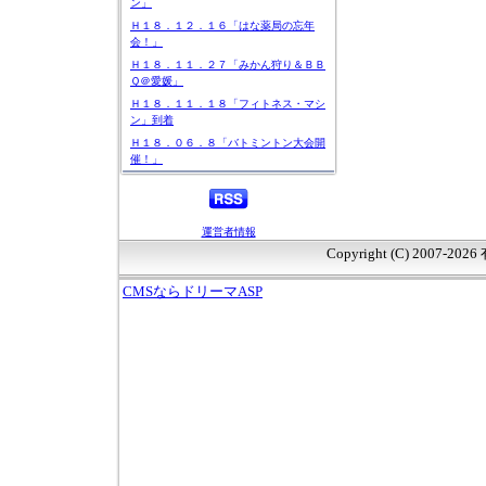
ン」
Ｈ１８．１２．１６「はな薬局の忘年
会！」
Ｈ１８．１１．２７「みかん狩り＆ＢＢ
Ｑ＠愛媛」
Ｈ１８．１１．１８「フィトネス・マシ
ン」到着
Ｈ１８．０６．８「バトミントン大会開
催！」
運営者情報
Copyright (C) 2007-20
CMSならドリーマASP