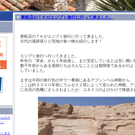
東畦店のＴＫがエジプト旅行に行って来ました。
Ｉ．
東畦店のＴＫがエジプト旅行に行って来ました。
古代の遺跡巡りと現地の食べ物を紹介します！
エジプト旅行へ行ってきました。
昨年の「革命」から１年経過し、まだ安定しているとは言い難い
数千年前からある遺跡たちはそんなこととは無関係であるかのよ
していました。
まずは今回の旅行先の中で一番南にあるアブシンベル神殿から。
ここは約３３００年前にラムセス２世によって造られた神殿。ア
に水没の危機にさらされましたが、ユネスコのよびかけで移築さ
さんのス
まし
ー！＃１