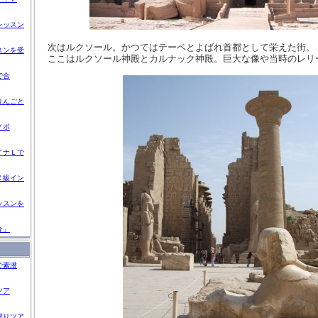
レッスン
次はルクソール。かつてはテーベとよばれ首都として栄えた街。
スンを受
ここはルクソール神殿とカルナック神殿。巨大な像や当時のレリ
で合
りんごと
ノボ
イナＬで
Ｃ級イン
ッスンを
介」
で素潜
ツア
潜りツア