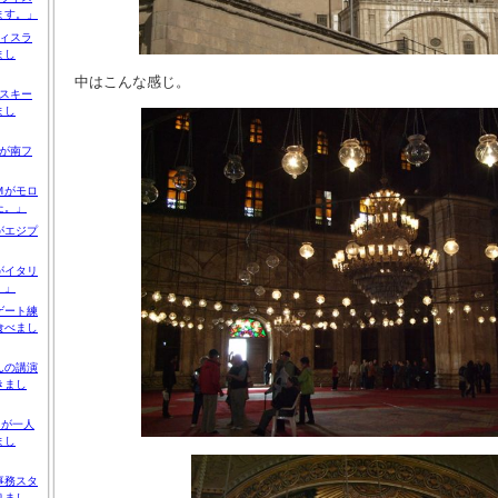
ます。」
ィスラ
まし
中はこんな感じ。
スキー
まし
が南フ
Ｍがモロ
た。」
がエジプ
がイタリ
。」
ゲート練
食べまし
んの講演
きまし
Ｎが一人
まし
事務スタ
りまし