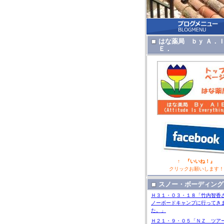
はな薬局 ｂｙ Ａ．
Ｅ．
↑ 『いいね！』
クリックお願いします！
スノー・ボーディング
Ｈ３１・０３・１８「竹内智香
ノーボードキャンプに行ってき
た。」
Ｈ２１・９・０５「ＮＺ ツア