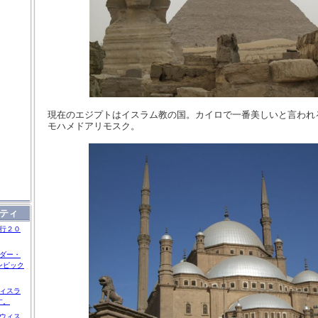
現在のエジプトはイスラム教の国。カイロで一番美しいと言われ
モハメドアリモスク。
ティ
行２０
ダー・
ンピック
ィスラ
す。
ウィス