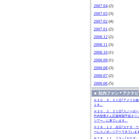
2007.04
(2)
2007.03
(3)
2007.02
(4)
2007.01
(2)
2006.12
(2)
2006.11
(3)
2006.10
(1)
2006.09
(1)
2006.08
(3)
2006.07
(2)
2006.06
(5)
社内ファン＊アクテビ
Ｈ３０．９．０１日｢アメリカ旅
１８」
Ｈ３０．２．２１日｢スノーボー
竹内智香さん応援韓国平昌オリ
ツアー」に来ています。
Ｈ２８．１２．吉日｢カナダ・ウ
ーにスノボ―ツアーできていま
Ｈ２８．１１．２９～｢カナダ・