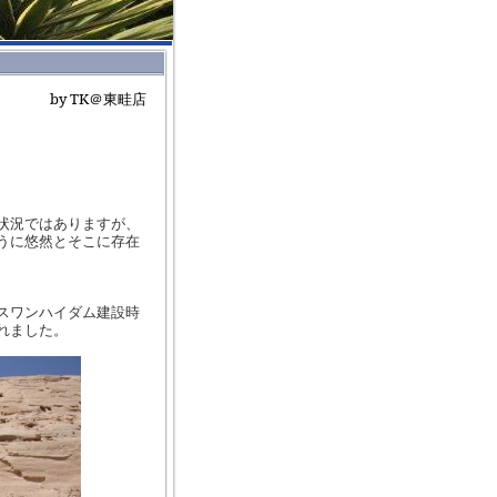
by TK
＠東畦店
状況ではありますが、
うに悠然とそこに存在
スワンハイダム建設時
れました。