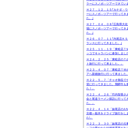
ラーにスノボ―ツアーできてい
Ｈ２７．１２．１５｢カナダ・ウ
ーにスノボ―ツアーで行ってき
た。｣
Ｈ２７．０４．０８｢広島県大佐
場にスノボ―ツアーで行ってき
た。｣
Ｈ２６．０７．１１｢内尾店ＫＳ
ランスに行ってきました。｣
Ｈ２５．１１．１９「東畦店Ｔ
ッコでキャラバンに参加しまし
Ｈ２４．２．２５「東畦店のＴ
ト旅行に行って来ました。」
Ｈ２３．４．０７「東畦店ＴＭ
アへ新婚旅行に行って来ました
Ｈ２２．５．７「チャオ御岳で
習に行ってきました。飛騨牛も
た！」
Ｈ２２．４．２６「竹内智香さ
会と尾道ラーメン探訪に行って
た。」
Ｈ２２．４．１４「妹尾店のA
京都～栃木をドライブ旅行をし
た!」
Ｈ２２．３．３０「妹尾店の元
ッフの華やかな結婚披露宴があ