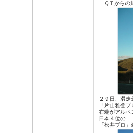
ＱＴからの
２９日、滑走
「片山雅登プ
右端がアルペ
日本４位の
「松井プロ」