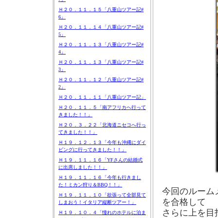
Ｈ２０．１１．１５「八重山ツアー記#
6」
Ｈ２０．１１．１４「八重山ツアー記#
5」
Ｈ２０．１１．１３「八重山ツアー記#
4」
Ｈ２０．１１．１３「八重山ツアー記#
3」
Ｈ２０．１１．１２「八重山ツアー記#
2」
Ｈ２０．１１．１１「八重山ツアー記」
Ｈ２０．１１．５「南アフリカへ行って
きました！！」
Ｈ２０．３．２２「北海道ニセコへ行っ
てきました！！」
Ｈ１９．１２．１３「今年も沖縄にダイ
ビングに行ってきました！！」
Ｈ１９．１１．１６「YFさんの結婚式
に出席しました！！」
Ｈ１９．１１．１６「今年も行きまし
た！ミカン狩り＆BBQ！！」
今回のルーム
Ｈ１９．１１．１０「欲張って全部見て
を合格して
しまおう！イタリア縦断ツアー！」
さらに上を目
Ｈ１９．１０．４「憧れのホテルに泊ま