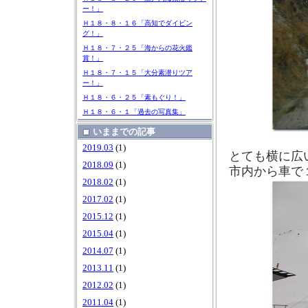
ー！」
Ｈ１８・８・１６「高知でダイビン
グ！」
Ｈ１８・７・２５「海からの花火鑑
賞！」
Ｈ１８・７・１５「大分素潜りツア
ー！」
Ｈ１８・６・２５「素もぐり！」
Ｈ１８・６・１「過去の写真集」
いままでの記事
2019.03
(1)
とても横に広
2018.09
(1)
市内から車で
2018.02
(1)
2017.02
(1)
2015.12
(1)
2015.04
(1)
2014.07
(1)
2013.11
(1)
2012.02
(1)
2011.04
(1)