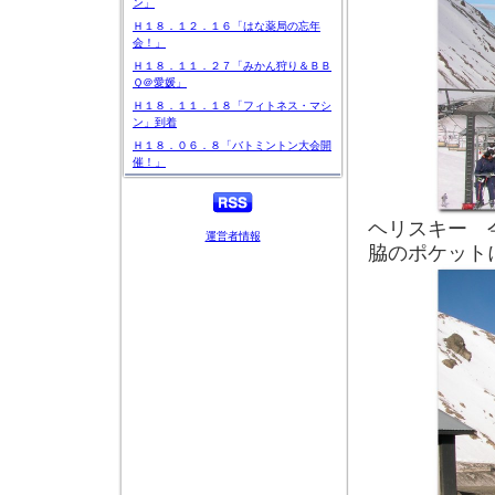
ン」
Ｈ１８．１２．１６「はな薬局の忘年
会！」
Ｈ１８．１１．２７「みかん狩り＆ＢＢ
Ｑ＠愛媛」
Ｈ１８．１１．１８「フィトネス・マシ
ン」到着
Ｈ１８．０６．８「バトミントン大会開
催！」
ヘリスキー 
運営者情報
脇のポケット