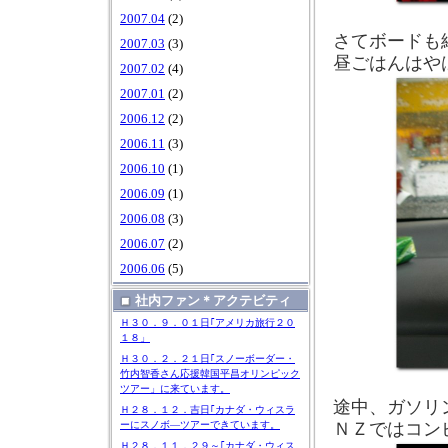
2007.04
(2)
さてボードも
2007.03
(3)
昼ごはんはや
2007.02
(4)
2007.01
(2)
2006.12
(2)
2006.11
(3)
2006.10
(1)
2006.09
(1)
2006.08
(3)
2006.07
(2)
2006.06
(5)
社内ファン＊アクテビティ
Ｈ３０．９．０１日｢アメリカ旅行２０
１８」
Ｈ３０．２．２１日｢スノーボーダー・
竹内智香さん応援韓国平昌オリンピック
ツアー」に来ています。
途中、ガソリ
Ｈ２８．１２．吉日｢カナダ・ウィスラ
ＮＺではコン
ーにスノボ―ツアーできています。
Ｈ２８．１１．２９～｢カナダ・ウィス