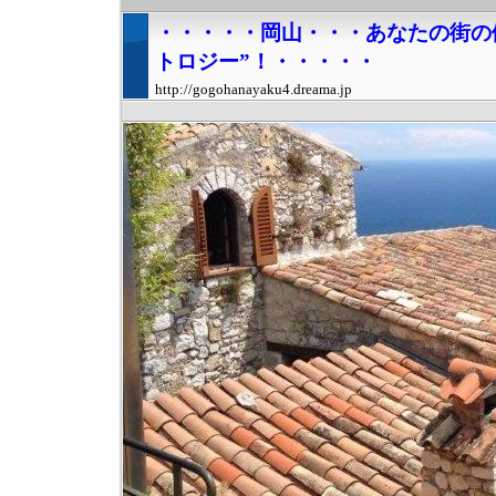
・・・・・岡山・・・あなたの街の
トロジー”！・・・・・
http://gogohanayaku4.dreama.jp