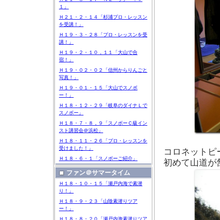
１」
Ｈ２１・２・１４「杉浦プロ・レッスン
を受講！」
Ｈ１９・３・２８「プロ・レッスンを受
講！」
Ｈ１９・２・１０，１１「大山で合
宿！」
Ｈ１９・０２・０２「信州からりんごと
写真！」
Ｈ１９・０１・１５「大山でスノボ
ー！」
Ｈ１８・１２・２９「岐阜のダイナＬで
スノボー」
Ｈ１８・７・８，９「スノボーＣ級イン
スト講習会＠浜松」
Ｈ１８・１１・２６「プロ・レッスンを
受けました！」
コロネットピ
Ｈ１８・６・１「スノボーご紹介」
初めて山道が
ファン＠サマータイム
Ｈ１８・１０・１５「瀬戸内海で素潜
り！」
Ｈ１８・９・２３「山陰素潜りツア
ー！」
Ｈ１８・８・２０「瀬戸内海素潜りツア