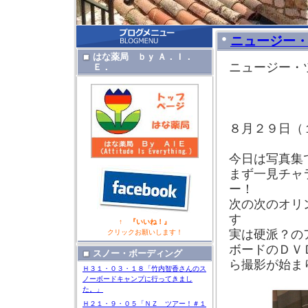
ニュージー
はな薬局 ｂｙ Ａ．Ｉ．
ニュージー・
Ｅ．
Ｂ
８月２９日（
今日は写真集
まず一見チャ
ー！
次の次のオリ
す
↑ 『いいね！』
実は硬派？の
クリックお願いします！
ボードのＤＶ
スノー・ボーディング
ら撮影が始ま
Ｈ３１・０３・１８「竹内智香さんのス
ノーボードキャンプに行ってきまし
た。」
Ｈ２１・９・０５「ＮＺ ツアー！＃１