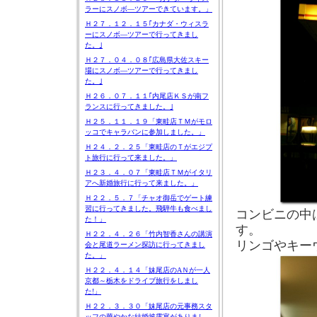
ラーにスノボ―ツアーできています。」
Ｈ２７．１２．１５｢カナダ・ウィスラ
ーにスノボ―ツアーで行ってきまし
た。｣
Ｈ２７．０４．０８｢広島県大佐スキー
場にスノボ―ツアーで行ってきまし
た。｣
Ｈ２６．０７．１１｢内尾店ＫＳが南フ
ランスに行ってきました。｣
Ｈ２５．１１．１９「東畦店ＴＭがモロ
ッコでキャラバンに参加しました。」
Ｈ２４．２．２５「東畦店のＴがエジプ
ト旅行に行って来ました。」
Ｈ２３．４．０７「東畦店ＴＭがイタリ
アへ新婚旅行に行って来ました。」
Ｈ２２．５．７「チャオ御岳でゲート練
習に行ってきました。飛騨牛も食べまし
コンビニの中
た！」
す。
Ｈ２２．４．２６「竹内智香さんの講演
リンゴやキー
会と尾道ラーメン探訪に行ってきまし
た。」
Ｈ２２．４．１４「妹尾店のAＮが一人
京都～栃木をドライブ旅行をしまし
た!」
Ｈ２２．３．３０「妹尾店の元事務スタ
ッフの華やかな結婚披露宴がありまし