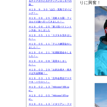
るナイアガラとカナディアンロッキーの
りに興奮！
旅」
Ｈ１９．９．３０「山口・見島でダイビ
ング！」
Ｈ１９．０６．２５「北欧４カ国・フィ
ヨルドの旅へ行ってきました！」
Ｈ１９．０６．２５「第２回バドミント
ン大会」をしました
Ｈ１９．０５．１１「スズキを頂きまし
た！」
Ｈ１９．０５．１１「テニス練習会をし
ました！」
Ｈ１９．０４．２１「社員歓迎会をしま
した！」
Ｈ１９．０４．０８「花見をしまし
た！」
Ｈ１９．０３．２９「お好み焼き・焼き
そば大会開催！」
Ｈ１９．０３．１５「忘年会景品でステ
ーキ・ハウスへ！」
Ｈ１９．０２．１３「Welcome! MK-sa
n!」
Ｈ１９．０２．０５「Welcome! HY-sa
n!」
Ｈ１９．０１．１３「イタリアン・ファ