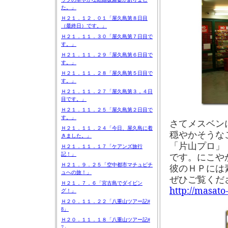
た。」
Ｈ２１．１２．０１「屋久島第８日目
（最終日）です。」
Ｈ２１．１１．３０「屋久島第７日目で
す。」
Ｈ２１．１１．２９「屋久島第６日目で
す。」
Ｈ２１．１１．２８「屋久島第５日目で
す。」
Ｈ２１．１１．２７「屋久島第３，４日
目です。」
Ｈ２１．１１．２５「屋久島第２日目で
す。」
さてメスベン
Ｈ２１．１１．２４「今日、屋久島に着
穏やかそうな
きました。」
「片山プロ」
Ｈ２１．１１．１７「ケアンズ旅行
です。にこや
記！」
Ｈ２１．９．２５「空中都市マチュピチ
彼のＨＰには
ュへの旅！」
ぜひご覧くだ
Ｈ２１．７．６「宮古島でダイビン
http://masato
グ！」
Ｈ２０．１１．２２「八重山ツアー記#
8」
Ｈ２０．１１．１８「八重山ツアー記#
7」