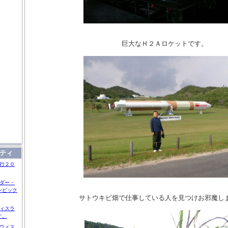
巨大なＨ２Ａロケットです。
ティ
行２０
ダー・
ンピック
サトウキビ畑で仕事している人を見つけお邪魔し
ィスラ
す。
ウィス