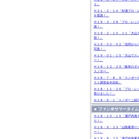
１」
Ｈ２１・２・１４「杉浦プロ・
を受講！」
Ｈ１９・３・２８「プロ・レッ
講！」
Ｈ１９・２・１０，１１「大山
宿！」
Ｈ１９・０２・０２「信州から
写真！」
Ｈ１９・０１・１５「大山でス
ー！」
Ｈ１８・１２・２９「岐阜のダ
スノボー」
Ｈ１８・７・８，９「スノボー
スト講習会＠浜松」
Ｈ１８・１１・２６「プロ・レ
受けました！」
Ｈ１８・６・１「スノボーご紹
ファン＠サマータイム
Ｈ１８・１０・１５「瀬戸内海
り！」
Ｈ１８・９・２３「山陰素潜り
ー！」
Ｈ１８・８・２０「瀬戸内海素