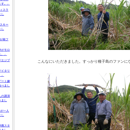
ます。」
ィスラ
まし
スキー
まし
が南フ
Ｍがモロ
た。」
がエジプ
こんなにいただきました。すっかり種子島のファンに
がイタリ
。」
ゲート練
食べまし
んの講演
きまし
Ｎが一人
まし
事務スタ
りまし