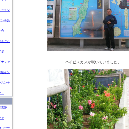
レッスン
スンを受
で合
りんごと
ノボ
ハイビスカスが咲いていました。
イナＬで
Ｃ級イン
ッスンを
介」
で素潜
ツア
潜りツア