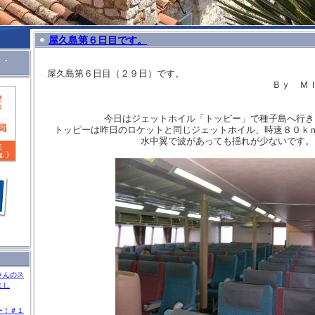
屋久島第６日目です。
Ｉ．
屋久島第６日目（２９日）です。
Ｂｙ ＭＩ＠東
今日はジェットホイル「トッピー」で種子島へ行き
トッピーは昨日のロケットと同じジェットホイル、時速８０ｋ
水中翼で波があっても揺れが少ないです。
さんのス
まし
ー！＃１