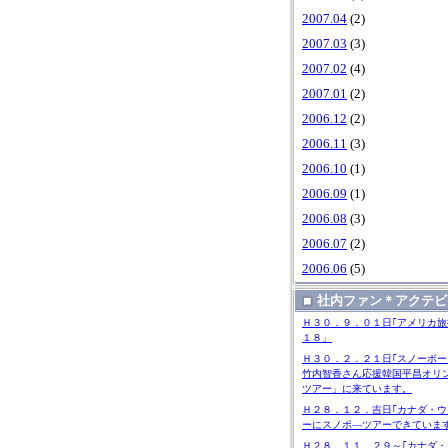
2007.04
(2)
2007.03
(3)
2007.02
(4)
2007.01
(2)
2006.12
(2)
2006.11
(3)
2006.10
(1)
2006.09
(1)
2006.08
(3)
2006.07
(2)
2006.06
(5)
社内ファン＊アクテビ
Ｈ３０．９．０１日｢アメリカ旅
１８」
Ｈ３０．２．２１日｢スノーボー
竹内智香さん応援韓国平昌オリ
ツアー」に来ています。
Ｈ２８．１２．吉日｢カナダ・ウ
ーにスノボ―ツアーできていま
Ｈ２８．１１．２９～｢カナダ・