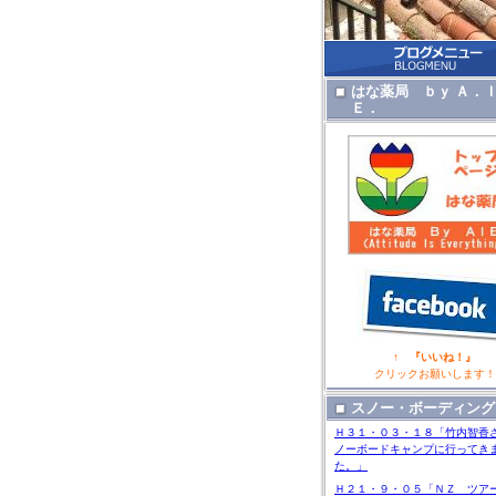
はな薬局 ｂｙ Ａ．
Ｅ．
↑ 『いいね！』
クリックお願いします！
スノー・ボーディング
Ｈ３１・０３・１８「竹内智香
ノーボードキャンプに行ってき
た。」
Ｈ２１・９・０５「ＮＺ ツア