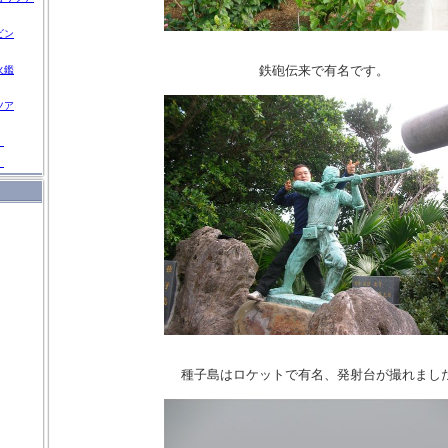
ビン
鉄砲伝来で有名です。
火鑑
ツア
」
」
種子島はロケットで有名、発射台が撮れまし