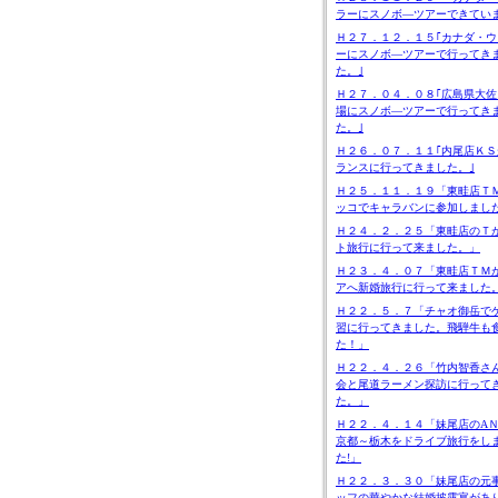
ラーにスノボ―ツアーできてい
Ｈ２７．１２．１５｢カナダ・ウ
ーにスノボ―ツアーで行ってき
た。｣
Ｈ２７．０４．０８｢広島県大佐
場にスノボ―ツアーで行ってき
た。｣
Ｈ２６．０７．１１｢内尾店ＫＳ
ランスに行ってきました。｣
Ｈ２５．１１．１９「東畦店Ｔ
ッコでキャラバンに参加しまし
Ｈ２４．２．２５「東畦店のＴ
ト旅行に行って来ました。」
Ｈ２３．４．０７「東畦店ＴＭ
アへ新婚旅行に行って来ました
Ｈ２２．５．７「チャオ御岳で
習に行ってきました。飛騨牛も
た！」
Ｈ２２．４．２６「竹内智香さ
会と尾道ラーメン探訪に行って
た。」
Ｈ２２．４．１４「妹尾店のA
京都～栃木をドライブ旅行をし
た!」
Ｈ２２．３．３０「妹尾店の元
ッフの華やかな結婚披露宴があ