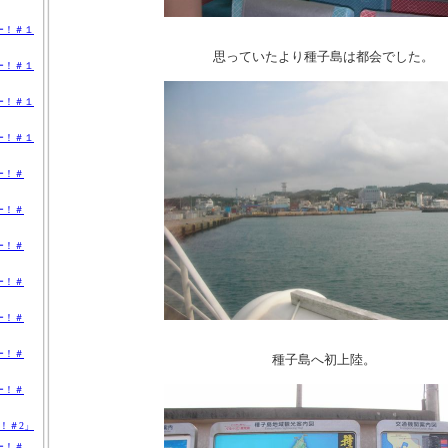
ー！＃１
思っていたより種子島は都会でした。
ー！＃１
ー！＃１
ー！＃１
ー！＃
ー！＃
ー！＃
ー！＃
ー！＃
ー！＃
種子島へ初上陸。
ー！＃
！＃2」
ー！＃