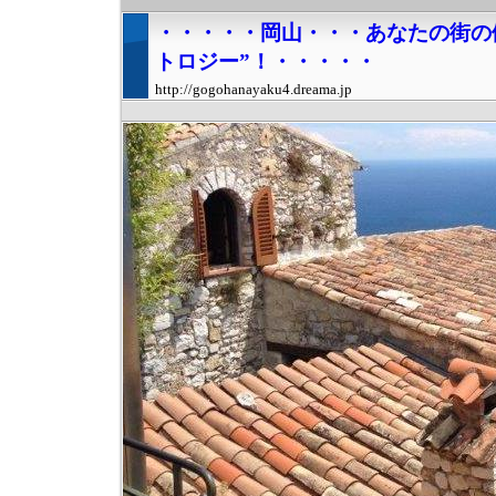
・・・・・岡山・・・あなたの街の
トロジー”！・・・・・
http://gogohanayaku4.dreama.jp