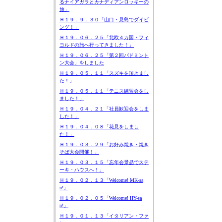
るナイアガラとカナディアンロッキーの
旅」
Ｈ１９．９．３０「山口・見島でダイビ
ング！」
Ｈ１９．０６．２５「北欧４カ国・フィ
ヨルドの旅へ行ってきました！」
Ｈ１９．０６．２５「第２回バドミント
ン大会」をしました
Ｈ１９．０５．１１「スズキを頂きまし
た！」
Ｈ１９．０５．１１「テニス練習会をし
ました！」
Ｈ１９．０４．２１「社員歓迎会をしま
した！」
Ｈ１９．０４．０８「花見をしまし
た！」
Ｈ１９．０３．２９「お好み焼き・焼き
そば大会開催！」
Ｈ１９．０３．１５「忘年会景品でステ
ーキ・ハウスへ！」
Ｈ１９．０２．１３「Welcome! MK-sa
n!」
Ｈ１９．０２．０５「Welcome! HY-sa
n!」
Ｈ１９．０１．１３「イタリアン・ファ