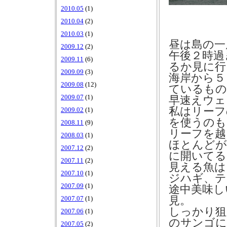
2010.05
(1)
2010.04
(2)
2010.03
(1)
昼は島の一
2009.12
(2)
午後２時過
2009.11
(6)
るか見に行
2009.09
(3)
海岸から５
2009.08
(12)
ているもの
2009.07
(1)
早速えウェ
私はリーフ
2009.02
(1)
を使うのも
2008.11
(9)
リーフを越
2008.03
(1)
ほとんどが
2007.12
(2)
に開いてる
2007.11
(2)
見える魚は
2007.10
(1)
ジハギ、テ
2007.09
(1)
途中美味し
見。
2007.07
(1)
しっかり狙
2007.06
(1)
のサンゴに
2007.05
(2)