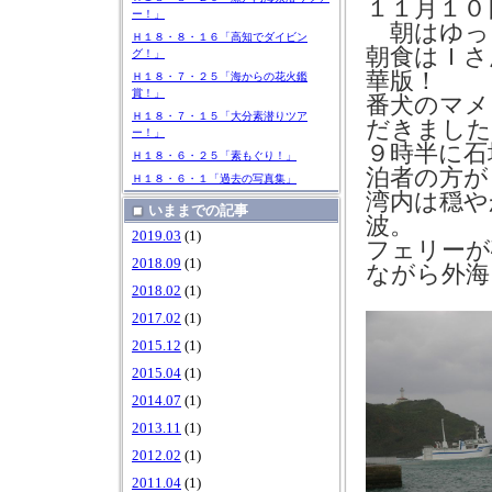
１１月１０
ー！」
朝はゆっ
Ｈ１８・８・１６「高知でダイビン
朝食はＩさ
グ！」
華版！
Ｈ１８・７・２５「海からの花火鑑
賞！」
番犬のマメ
Ｈ１８・７・１５「大分素潜りツア
だきました
ー！」
９時半に石
Ｈ１８・６・２５「素もぐり！」
泊者の方が
Ｈ１８・６・１「過去の写真集」
湾内は穏や
いままでの記事
波。
2019.03
(1)
フェリーが
2018.09
(1)
ながら外海
2018.02
(1)
2017.02
(1)
2015.12
(1)
2015.04
(1)
2014.07
(1)
2013.11
(1)
2012.02
(1)
2011.04
(1)