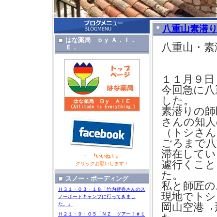
八重山素潜
はな薬局 ｂｙ Ａ．Ｉ．
八重山・素
Ｅ．
Ｂ
１１月９
今回急に八
した。
素潜りの師
さんの知人
（トシさん
ごろまで八
滞在してい
↑ 『いいね！』
遽行くこと
クリックお願いします！
た。
スノー・ボーディング
私と師匠の
Ｈ３１・０３・１８「竹内智香さんのス
現地でトシ
ノーボードキャンプに行ってきまし
た。」
岡山空港→
Ｈ２１・９・０５「ＮＺ ツアー！＃１