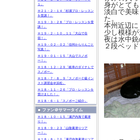
身がとても
１」
淡白で美味
Ｈ２１・２・１４「杉浦プロ・レッスン
を受講！」
た。
Ｈ１９・３・２８「プロ・レッスンを受
本州近辺に
講！」
少し模様が
Ｈ１９・２・１０，１１「大山で合
夜は水中銃
宿！」
２段ベッド
Ｈ１９・０２・０２「信州からりんごと
写真！」
Ｈ１９・０１・１５「大山でスノボ
ー！」
Ｈ１８・１２・２９「岐阜のダイナＬで
スノボー」
Ｈ１８・７・８，９「スノボーＣ級イン
スト講習会＠浜松」
Ｈ１８・１１・２６「プロ・レッスンを
受けました！」
Ｈ１８・６・１「スノボーご紹介」
ファン＠サマータイム
Ｈ１８・１０・１５「瀬戸内海で素潜
り！」
Ｈ１８・９・２３「山陰素潜りツア
ー！」
Ｈ１８・８・２０「瀬戸内海素潜りツア