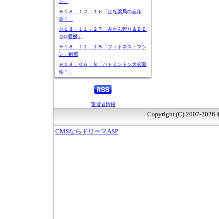
ン」
Ｈ１８．１２．１６「はな薬局の忘年
会！」
Ｈ１８．１１．２７「みかん狩り＆ＢＢ
Ｑ＠愛媛」
Ｈ１８．１１．１８「フィトネス・マシ
ン」到着
Ｈ１８．０６．８「バトミントン大会開
催！」
運営者情報
Copyright (C) 2007-20
CMSならドリーマASP