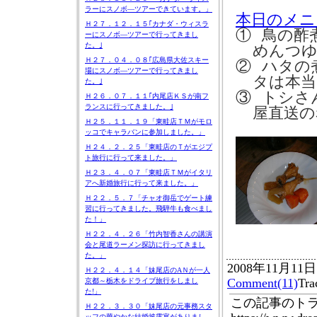
ラーにスノボ―ツアーできています。」
本日のメニ
Ｈ２７．１２．１５｢カナダ・ウィスラ
①
鳥の酢
ーにスノボ―ツアーで行ってきまし
た。｣
めんつゆ
Ｈ２７．０４．０８｢広島県大佐スキー
②
ハタの
場にスノボ―ツアーで行ってきまし
タは本当
た。｣
③
トシさ
Ｈ２６．０７．１１｢内尾店ＫＳが南フ
ランスに行ってきました。｣
屋直送の
Ｈ２５．１１．１９「東畦店ＴＭがモロ
ッコでキャラバンに参加しました。」
Ｈ２４．２．２５「東畦店のＴがエジプ
ト旅行に行って来ました。」
Ｈ２３．４．０７「東畦店ＴＭがイタリ
アへ新婚旅行に行って来ました。」
Ｈ２２．５．７「チャオ御岳でゲート練
習に行ってきました。飛騨牛も食べまし
た！」
Ｈ２２．４．２６「竹内智香さんの講演
会と尾道ラーメン探訪に行ってきまし
た。」
2008年11月11日
Ｈ２２．４．１４「妹尾店のAＮが一人
Comment(11)
Tra
京都～栃木をドライブ旅行をしまし
た!」
この記事のトラ
Ｈ２２．３．３０「妹尾店の元事務スタ
ッフの華やかな結婚披露宴がありまし