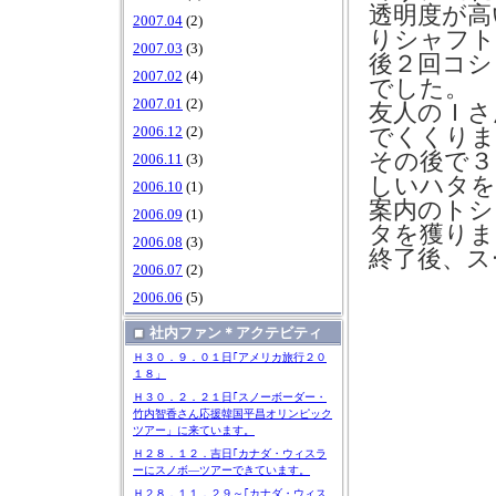
透明度が高
2007.04
(2)
りシャフト
2007.03
(3)
後２回コシ
2007.02
(4)
でした。
2007.01
(2)
友人のＩさ
でくくりま
2006.12
(2)
その後で３
2006.11
(3)
しいハタを
2006.10
(1)
案内のトシ
2006.09
(1)
タを獲りま
2006.08
(3)
終了後、ス
2006.07
(2)
2006.06
(5)
社内ファン＊アクテビティ
Ｈ３０．９．０１日｢アメリカ旅行２０
１８」
Ｈ３０．２．２１日｢スノーボーダー・
竹内智香さん応援韓国平昌オリンピック
ツアー」に来ています。
Ｈ２８．１２．吉日｢カナダ・ウィスラ
ーにスノボ―ツアーできています。
Ｈ２８．１１．２９～｢カナダ・ウィス