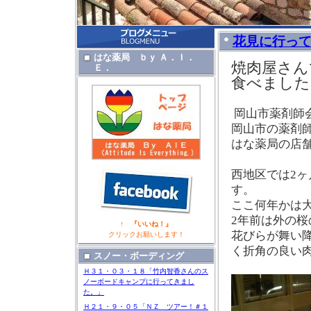
花見に行っ
はな薬局 ｂｙ Ａ．Ｉ．
焼肉屋さん
Ｅ．
食べました
岡山市薬剤師
岡山市の薬剤
はな薬局の店
西地区では
2
ヶ
す。
ここ何年かは
2
年前は外の桜
↑ 『いいね！』
花びらが舞い
クリックお願いします！
く折角の良い
スノー・ボーディング
Ｈ３１・０３・１８「竹内智香さんのス
ノーボードキャンプに行ってきまし
た。」
Ｈ２１・９・０５「ＮＺ ツアー！＃１