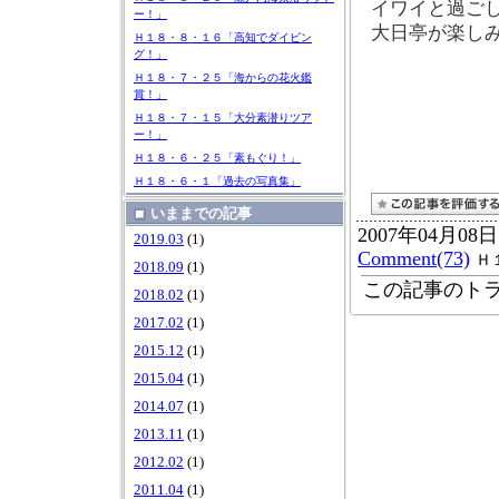
イワイと過ご
ー！」
大日亭が楽し
Ｈ１８・８・１６「高知でダイビン
グ！」
Ｈ１８・７・２５「海からの花火鑑
賞！」
Ｈ１８・７・１５「大分素潜りツア
ー！」
Ｈ１８・６・２５「素もぐり！」
Ｈ１８・６・１「過去の写真集」
いままでの記事
2007年04月08日
2019.03
(1)
Comment(73)
Ｈ
2018.09
(1)
この記事のトラ
2018.02
(1)
2017.02
(1)
2015.12
(1)
2015.04
(1)
2014.07
(1)
2013.11
(1)
2012.02
(1)
2011.04
(1)