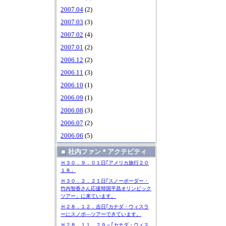
2007.04
(2)
2007.03
(3)
2007.02
(4)
2007.01
(2)
2006.12
(2)
2006.11
(3)
2006.10
(1)
2006.09
(1)
2006.08
(3)
2006.07
(2)
2006.06
(5)
社内ファン＊アクテビティ
Ｈ３０．９．０１日｢アメリカ旅行２０
１８」
Ｈ３０．２．２１日｢スノーボーダー・
竹内智香さん応援韓国平昌オリンピック
ツアー」に来ています。
Ｈ２８．１２．吉日｢カナダ・ウィスラ
ーにスノボ―ツアーできています。
Ｈ２８．１１．２９～｢カナダ・ウィス