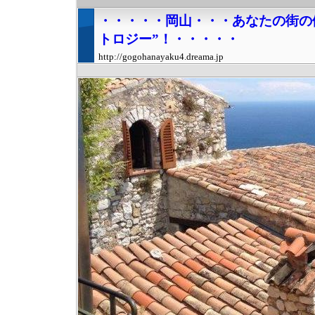
・・・・・岡山・・・あなたの街の
トロジー”！・・・・・
http://gogohanayaku4.dreama.jp