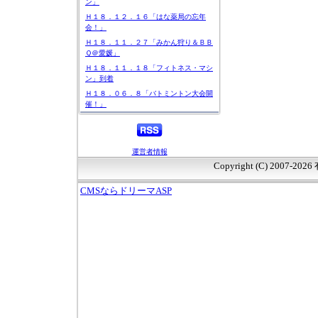
ン」
Ｈ１８．１２．１６「はな薬局の忘年
会！」
Ｈ１８．１１．２７「みかん狩り＆ＢＢ
Ｑ＠愛媛」
Ｈ１８．１１．１８「フィトネス・マシ
ン」到着
Ｈ１８．０６．８「バトミントン大会開
催！」
運営者情報
Copyright (C) 2007-20
CMSならドリーマASP