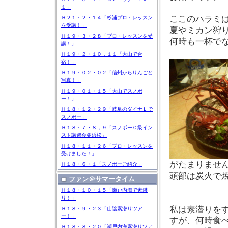
１」
ここのハラミ
Ｈ２１・２・１４「杉浦プロ・レッスン
を受講！」
夏やミカン狩
Ｈ１９・３・２８「プロ・レッスンを受
何時も一杯で
講！」
Ｈ１９・２・１０，１１「大山で合
宿！」
Ｈ１９・０２・０２「信州からりんごと
写真！」
Ｈ１９・０１・１５「大山でスノボ
ー！」
Ｈ１８・１２・２９「岐阜のダイナＬで
スノボー」
Ｈ１８・７・８，９「スノボーＣ級イン
スト講習会＠浜松」
Ｈ１８・１１・２６「プロ・レッスンを
受けました！」
がたまりませ
Ｈ１８・６・１「スノボーご紹介」
頭部は炭火で
ファン＠サマータイム
Ｈ１８・１０・１５「瀬戸内海で素潜
り！」
私は素潜りを
Ｈ１８・９・２３「山陰素潜りツア
ー！」
すが、何時食
Ｈ１８・８・２０「瀬戸内海素潜りツア