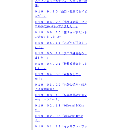
るナイアガラとカナディアンロッキーの
旅」
Ｈ１９．９．３０「山口・見島でダイビ
ング！」
Ｈ１９．０６．２５「北欧４カ国・フィ
ヨルドの旅へ行ってきました！」
Ｈ１９．０６．２５「第２回バドミント
ン大会」をしました
Ｈ１９．０５．１１「スズキを頂きまし
た！」
Ｈ１９．０５．１１「テニス練習会をし
ました！」
Ｈ１９．０４．２１「社員歓迎会をしま
した！」
Ｈ１９．０４．０８「花見をしまし
た！」
Ｈ１９．０３．２９「お好み焼き・焼き
そば大会開催！」
Ｈ１９．０３．１５「忘年会景品でステ
ーキ・ハウスへ！」
Ｈ１９．０２．１３「Welcome! MK-sa
n!」
Ｈ１９．０２．０５「Welcome! HY-sa
n!」
Ｈ１９．０１．１３「イタリアン・ファ