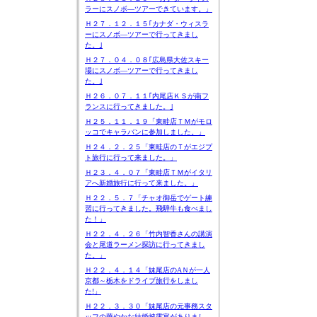
ラーにスノボ―ツアーできています。」
Ｈ２７．１２．１５｢カナダ・ウィスラ
ーにスノボ―ツアーで行ってきまし
た。｣
Ｈ２７．０４．０８｢広島県大佐スキー
場にスノボ―ツアーで行ってきまし
た。｣
Ｈ２６．０７．１１｢内尾店ＫＳが南フ
ランスに行ってきました。｣
Ｈ２５．１１．１９「東畦店ＴＭがモロ
ッコでキャラバンに参加しました。」
Ｈ２４．２．２５「東畦店のＴがエジプ
ト旅行に行って来ました。」
Ｈ２３．４．０７「東畦店ＴＭがイタリ
アへ新婚旅行に行って来ました。」
Ｈ２２．５．７「チャオ御岳でゲート練
習に行ってきました。飛騨牛も食べまし
た！」
Ｈ２２．４．２６「竹内智香さんの講演
会と尾道ラーメン探訪に行ってきまし
た。」
Ｈ２２．４．１４「妹尾店のAＮが一人
京都～栃木をドライブ旅行をしまし
た!」
Ｈ２２．３．３０「妹尾店の元事務スタ
ッフの華やかな結婚披露宴がありまし