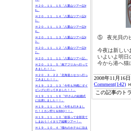
Ｈ２０．１１．１５「八重山ツアー記#
6」
Ｈ２０．１１．１４「八重山ツアー記#
5」
Ｈ２０．１１．１３「八重山ツアー記#
4」
⑤
夜光貝の
Ｈ２０．１１．１３「八重山ツアー記#
3」
Ｈ２０．１１．１２「八重山ツアー記#
今夜は新しい
2」
いよいよ明日
Ｈ２０．１１．１１「八重山ツアー記」
今から港へ猫
Ｈ２０．１１．５「南アフリカへ行って
きました！！」
Ｈ２０．３．２２「北海道ニセコへ行っ
2008年11月16日
てきました！！」
Comment(142)
Ｈ１９．１２．１３「今年も沖縄にダイ
ビングに行ってきました！！」
この記事のトラ
Ｈ１９．１１．１６「YFさんの結婚式
に出席しました！！」
Ｈ１９．１１．１６「今年も行きまし
た！ミカン狩り＆BBQ！！」
Ｈ１９．１１．１０「欲張って全部見て
しまおう！イタリア縦断ツアー！」
Ｈ１９．１０．４「憧れのホテルに泊ま