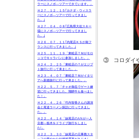
ラーにスノボ―ツアーできています。」
Ｈ２７．１２．１５｢カナダ・ウィスラ
ーにスノボ―ツアーで行ってきまし
た。｣
Ｈ２７．０４．０８｢広島県大佐スキー
場にスノボ―ツアーで行ってきまし
た。｣
Ｈ２６．０７．１１｢内尾店ＫＳが南フ
ランスに行ってきました。｣
Ｈ２５．１１．１９「東畦店ＴＭがモロ
ッコでキャラバンに参加しました。」
③
コロダイ
Ｈ２４．２．２５「東畦店のＴがエジプ
ト旅行に行って来ました。」
Ｈ２３．４．０７「東畦店ＴＭがイタリ
アへ新婚旅行に行って来ました。」
Ｈ２２．５．７「チャオ御岳でゲート練
習に行ってきました。飛騨牛も食べまし
た！」
Ｈ２２．４．２６「竹内智香さんの講演
会と尾道ラーメン探訪に行ってきまし
た。」
Ｈ２２．４．１４「妹尾店のAＮが一人
京都～栃木をドライブ旅行をしまし
た!」
Ｈ２２．３．３０「妹尾店の元事務スタ
ッフの華やかな結婚披露宴がありまし