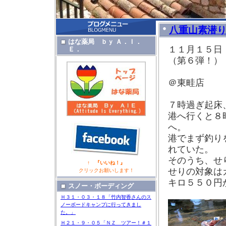
八重山素潜
はな薬局 ｂｙ Ａ．Ｉ．
１１月１５日
Ｅ．
（第６弾！）
＠東畦店
７時過ぎ起床
港へ行くと８
へ。
港でまず釣り
れていた。
そのうち、せ
↑ 『いいね！』
せりの対象は
クリックお願いします！
キロ５５０円
スノー・ボーディング
Ｈ３１・０３・１８「竹内智香さんのス
ノーボードキャンプに行ってきまし
た。」
Ｈ２１・９・０５「ＮＺ ツアー！＃１