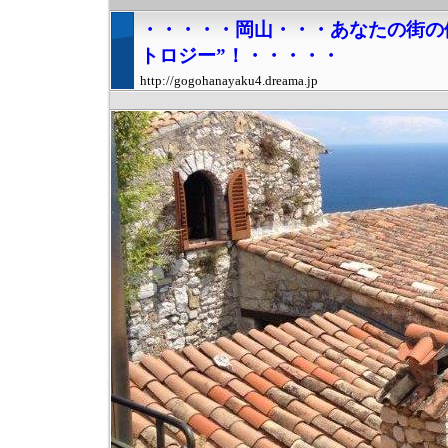
・・・・・岡山・・・あなたの街の
トロジー”！・・・・・
http://gogohanayaku4.dreama.jp