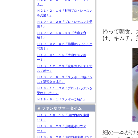
１」
Ｈ２１・２・１４「杉浦プロ・レッスン
を受講！」
Ｈ１９・３・２８「プロ・レッスンを受
講！」
帰って朝食、
Ｈ１９・２・１０，１１「大山で合
け、キムチ。
宿！」
Ｈ１９・０２・０２「信州からりんごと
写真！」
Ｈ１９・０１・１５「大山でスノボ
ー！」
Ｈ１８・１２・２９「岐阜のダイナＬで
スノボー」
Ｈ１８・７・８，９「スノボーＣ級イン
スト講習会＠浜松」
Ｈ１８・１１・２６「プロ・レッスンを
受けました！」
Ｈ１８・６・１「スノボーご紹介」
ファン＠サマータイム
Ｈ１８・１０・１５「瀬戸内海で素潜
り！」
Ｈ１８・９・２３「山陰素潜りツア
ー！」
紐の一本がけ
Ｈ１８・８・２０「瀬戸内海素潜りツア