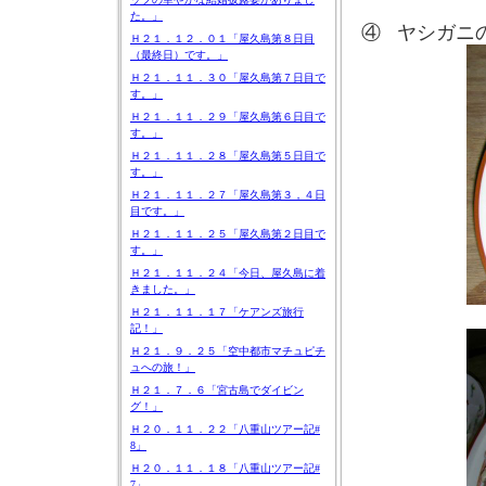
た。」
④
ヤシガニ
Ｈ２１．１２．０１「屋久島第８日目
（最終日）です。」
Ｈ２１．１１．３０「屋久島第７日目で
す。」
Ｈ２１．１１．２９「屋久島第６日目で
す。」
Ｈ２１．１１．２８「屋久島第５日目で
す。」
Ｈ２１．１１．２７「屋久島第３，４日
目です。」
Ｈ２１．１１．２５「屋久島第２日目で
す。」
Ｈ２１．１１．２４「今日、屋久島に着
きました。」
Ｈ２１．１１．１７「ケアンズ旅行
記！」
Ｈ２１．９．２５「空中都市マチュピチ
ュへの旅！」
Ｈ２１．７．６「宮古島でダイビン
グ！」
Ｈ２０．１１．２２「八重山ツアー記#
8」
Ｈ２０．１１．１８「八重山ツアー記#
7」