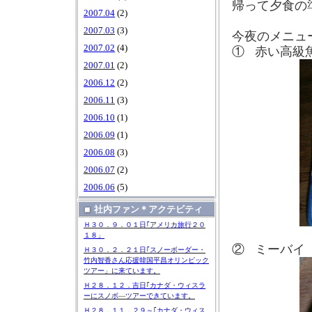
帰って夕食の
2007.04
(2)
2007.03
(3)
今夜のメニュ
2007.02
(4)
①
赤い高級
2007.01
(2)
2006.12
(2)
2006.11
(3)
2006.10
(1)
2006.09
(1)
2006.08
(3)
2006.07
(2)
2006.06
(5)
社内ファン＊アクテビティ
Ｈ３０．９．０１日｢アメリカ旅行２０
１８」
②
ミーバイ
Ｈ３０．２．２１日｢スノーボーダー・
竹内智香さん応援韓国平昌オリンピック
ツアー」に来ています。
Ｈ２８．１２．吉日｢カナダ・ウィスラ
ーにスノボ―ツアーできています。
Ｈ２８．１１．２９～｢カナダ・ウィス