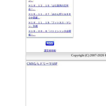
ン」
Ｈ１８．１２．１６「はな薬局の忘年
会！」
Ｈ１８．１１．２７「みかん狩り＆ＢＢ
Ｑ＠愛媛」
Ｈ１８．１１．１８「フィトネス・マシ
ン」到着
Ｈ１８．０６．８「バトミントン大会開
催！」
運営者情報
Copyright (C) 2007-20
CMSならドリーマASP