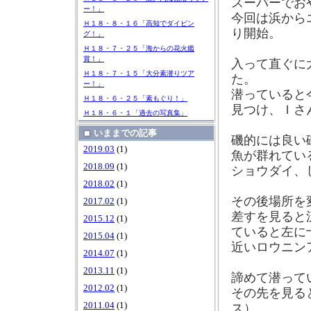
スーパーでお
ー！」
今回は浜から
Ｈ１８・８・１６「高知でダイビン
り開始。
グ！」
Ｈ１８・７・２５「海からの花火鑑
賞！」
入って直ぐに
Ｈ１８・７・１５「大分素潜りツア
た。
ー！」
潜っていると
Ｈ１８・６・２５「素もぐり！」
見つけ、Ｉさ
Ｈ１８・６・１「過去の写真集」
いままでの記事
磯的には良い
2019.03
(1)
魚が群れてい
2018.09
(1)
ショウダイ、
2018.02
(1)
その後場所を
2017.02
(1)
差すを見ると
2015.12
(1)
ていると左に
2015.04
(1)
近いロウニン
2014.07
(1)
2013.11
(1)
諦めて潜って
2012.02
(1)
その先を見る
2011.04
(1)
ス）。