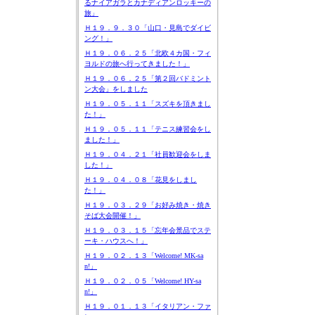
るナイアガラとカナディアンロッキーの
旅」
Ｈ１９．９．３０「山口・見島でダイビ
ング！」
Ｈ１９．０６．２５「北欧４カ国・フィ
ヨルドの旅へ行ってきました！」
Ｈ１９．０６．２５「第２回バドミント
ン大会」をしました
Ｈ１９．０５．１１「スズキを頂きまし
た！」
Ｈ１９．０５．１１「テニス練習会をし
ました！」
Ｈ１９．０４．２１「社員歓迎会をしま
した！」
Ｈ１９．０４．０８「花見をしまし
た！」
Ｈ１９．０３．２９「お好み焼き・焼き
そば大会開催！」
Ｈ１９．０３．１５「忘年会景品でステ
ーキ・ハウスへ！」
Ｈ１９．０２．１３「Welcome! MK-sa
n!」
Ｈ１９．０２．０５「Welcome! HY-sa
n!」
Ｈ１９．０１．１３「イタリアン・ファ